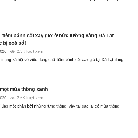
ã…
‘tiệm bánh cối xay gió’ ở bức tường vàng Đà Lạt
 bị xoá sổ!
2.3K lượt xem
2020
n mạng xã hội về việc dòng chữ tiệm bánh cối xay gió tại Đà Lạt đang
 một mùa thông xanh
2.6K lượt xem
2020
ĩ đẹp một phần bởi những rừng thông, vậy tại sao lại có mùa thông