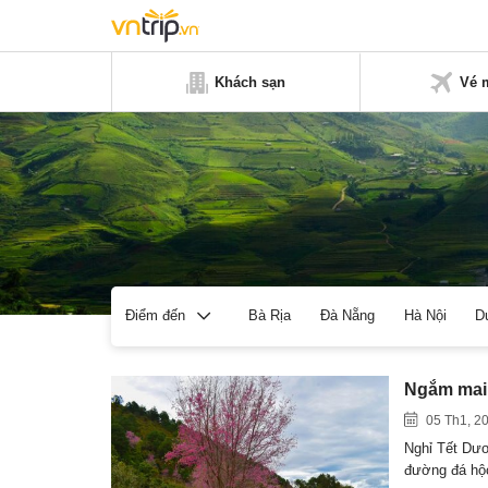
Khách sạn
Vé 
Bà Rịa
Đà Nẵng
Hà Nội
D
Điểm đến
Ngắm mai 
05 Th1, 2
Nghỉ Tết Dươ
đường đá hộ