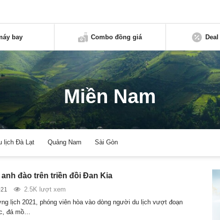
máy bay
Combo đồng giá
Deal
Miền Nam
u lịch Đà Lạt
Quảng Nam
Sài Gòn
anh đào trên triền đồi Đan Kia
2.5K lượt xem
021
ng lịch 2021, phóng viên hòa vào dòng người du lịch vượt đoạn
c, đá mồ…