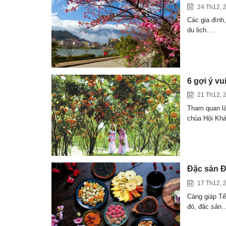
24 Th12, 
Các gia đình,
du lịch.…
6 gợi ý v
21 Th12, 
Tham quan là
chùa Hội Kh
Đặc sản Đ
17 Th12, 
Càng giáp Tế
đó, đặc sản