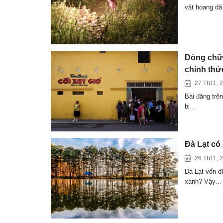
vật hoang d
Dòng chữ 
chính thức
27 Th11, 
Bài đăng trê
bị…
Đà Lạt có
26 Th11, 
Đà Lạt vốn d
xanh? Vậy…