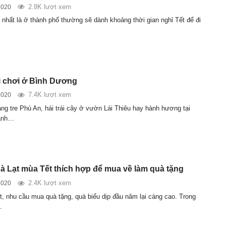
2.8K lượt xem
2020
 nhất là ở thành phố thường sẽ dành khoảng thời gian nghỉ Tết để đi
ui chơi ở Bình Dương
7.4K lượt xem
2020
ng tre Phú An, hái trái cây ở vườn Lái Thiêu hay hành hương tại
ánh…
à Lạt mùa Tết thích hợp để mua về làm quà tặng
2.4K lượt xem
2020
t, nhu cầu mua quà tặng, quà biếu dịp đầu năm lại càng cao. Trong
…