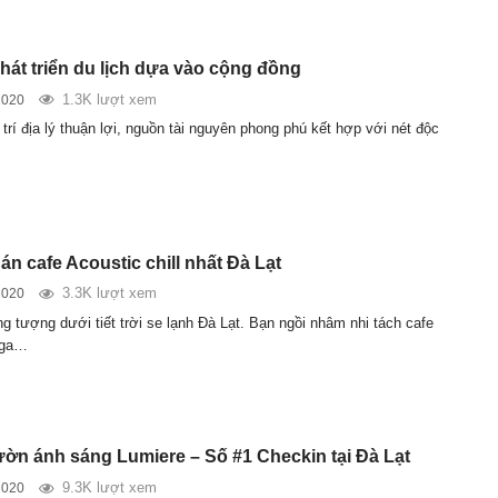
phát triển du lịch dựa vào cộng đồng
1.3K lượt xem
2020
ị trí địa lý thuận lợi, nguồn tài nguyên phong phú kết hợp với nét độc
n cafe Acoustic chill nhất Đà Lạt
3.3K lượt xem
2020
g tượng dưới tiết trời se lạnh Đà Lạt. Bạn ngồi nhâm nhi tách cafe
nga…
ờn ánh sáng Lumiere – Số #1 Checkin tại Đà Lạt
9.3K lượt xem
2020