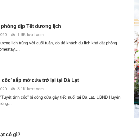
n phòng dịp Tết dương lịch
1.9K lượt xem
2020
ương lịch trùng với cuối tuần, do đó khách du lịch khó đặt phòng
homestay.…
h cốc’ sắp mở cửa trở lại tại Đà Lạt
3.1K lượt xem
2020
“Tuyệt tình cốc” bị đóng cửa gây tiếc nuối tại Đà Lạt, UBND Huyện
thông…
ạt có gì?