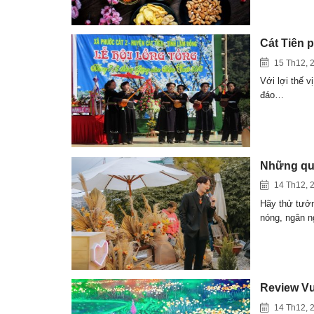
Cát Tiên 
15 Th12, 
Với lợi thế v
đáo…
Những quá
14 Th12, 
Hãy thử tưởn
nóng, ngân 
Review Vư
14 Th12, 