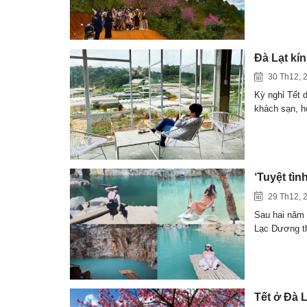
Đà Lạt kí
30 Th12, 
Kỳ nghỉ Tết d
khách sạn, 
‘Tuyệt tìn
29 Th12, 
Sau hai năm 
Lạc Dương 
Tết ở Đà L