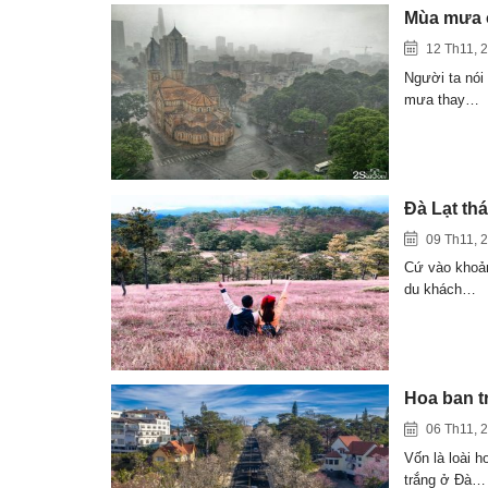
Mùa mưa ở
12 Th11, 
Người ta nói 
mưa thay…
Đà Lạt th
09 Th11, 
Cứ vào khoản
du khách…
Hoa ban t
06 Th11, 
Vốn là loài 
trắng ở Đà…