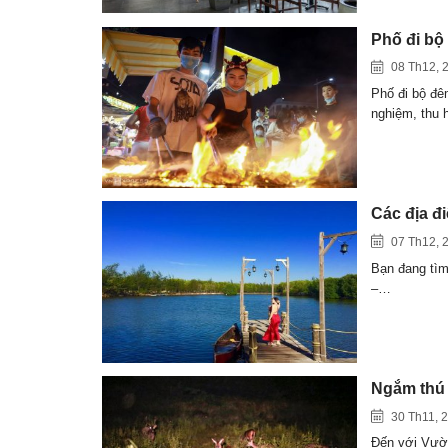
Phố đi bộ
08 Th12, 
Phố đi bộ đê
nghiệm, thu 
Các địa đ
07 Th12, 
Bạn đang tìm
–…
Ngắm thú 
30 Th11, 
Đến với Vườn