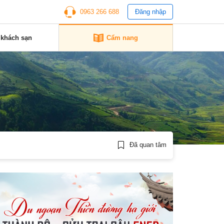
0963 266 688
Đăng nhập
 khách sạn
Cẩm nang
Đã quan tâm