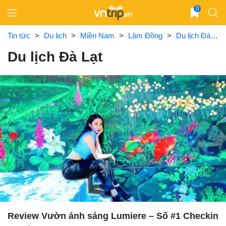
Skip
0
to
content
Tin tức
>
Du lịch
>
Miền Nam
>
Lâm Đồng
>
Du lịch Đà Lạt
Du lịch Đà Lạt
Review Vườn ánh sáng Lumiere – Số #1 Checkin