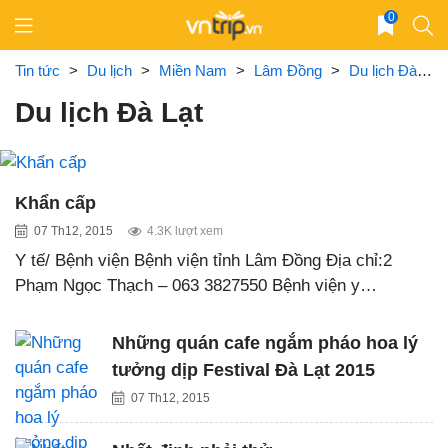
Skip
0
to
content
Tin tức
>
Du lịch
>
Miền Nam
>
Lâm Đồng
>
Du lịch Đà Lạt
Du lịch Đà Lạt
Khẩn cấp
07 Th12, 2015
4.3K lượt xem
Y tế/ Bệnh viện Bệnh viện tỉnh Lâm Đồng Địa chỉ:2
Phạm Ngọc Thạch – 063 3827550 Bệnh viện y…
Những quán cafe ngắm pháo hoa lý
tưởng dịp Festival Đà Lạt 2015
07 Th12, 2015