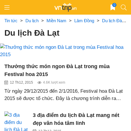
Skip
0
to
content
Tin tức
>
Du lịch
>
Miền Nam
>
Lâm Đồng
>
Du lịch Đà Lạt
Du lịch Đà Lạt
Thưởng thức món ngon Đà Lạt trong mùa
Festival hoa 2015
12 Th12, 2015
4.6K lượt xem
Từ ngày 29/12/2015 đến 2/1/2016, Festival hoa Đà Lạt
2015 sẽ được tổ chức. Đây là chương trình diễn ra…
3 địa điểm du lịch Đà Lạt mang nét
đẹp văn hóa tâm linh