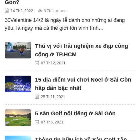
Gòn?
14 Th2, 2022
8.7K lượt xem
30Valentine 14/2 là ngày lễ dành cho những ai đang
yêu, là ngày mà cả thế giới tôn vinh tình…
Thú vị với trải nghiệm xe đạp công
cộng ở TP.HCM
07 Th12, 2021
15 địa điểm vui chơi Noel ở Sài Gòn
hấp dẫn bậc nhất
25 Th11, 2021
5 sân Golf nổi tiếng ở Sài Gòn
07 Th6, 2021
Thông tin hữu ích về Sân Golf Tân