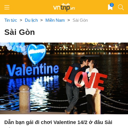
Skip
0
to
content
Tin tức
>
Du lịch
>
Miền Nam
>
Sài Gòn
Sài Gòn
Dẫn bạn gái đi chơi Valentine 14/2 ở đâu Sài