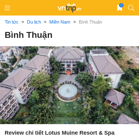
Skip
0
to
content
Tin tức
>
Du lịch
>
Miền Nam
>
Bình Thuận
Bình Thuận
Review chi tiết Lotus Muine Resort & Spa