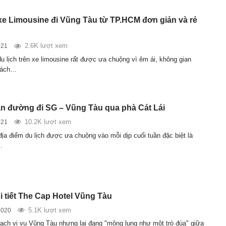
xe Limousine đi Vũng Tàu từ TP.HCM đơn giản và rẻ
2.6K lượt xem
021
du lịch trên xe limousine rất được ưa chuộng vì êm ái, không gian
 cách…
 đường đi SG – Vũng Tàu qua phà Cát Lái
10.2K lượt xem
021
địa điểm du lịch được ưa chuộng vào mỗi dịp cuối tuần đặc biệt là
…
i tiết The Cap Hotel Vũng Tàu
5.1K lượt xem
2020
ạch vi vu Vũng Tàu nhưng lại đang "mông lung như một trò đùa" giữa