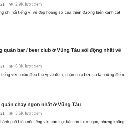
2.9K lượt xem
021
g chỉ nổi tiếng vì vẻ đẹp hoang sơ của thiên đường biển xanh cát
i…
 quán bar / beer club ở Vũng Tàu sôi động nhất về
6.0K lượt xem
021
 tiếng với nhiều điều thú vị về đêm, nhộn nhịp hơn cả là những điểm
 quán chay ngon nhất ở Vũng Tàu
3.6K lượt xem
021
hành phố biển nổi tiếng với các loại hải sản tươi ngon, nhưng không