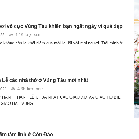
bơi vô cực Vũng Tàu khiến bạn ngất ngây vì quá đẹp
4.1K lượt xem
022
c không còn là khái niệm quá mới lạ đối với mọi người. Trải mình ở
 Lễ các nhà thờ ở Vũng Tàu mới nhất
4.3K lượt xem
2021
 HÀNH THÁNH LỄ CHÚA NHẬT CÁC GIÁO XỨ VÀ GIÁO HỌ BIỆT
 GIÁO HẠT VŨNG…
iểm tâm linh ở Côn Đảo