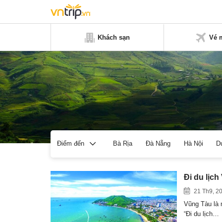
Khách sạn
Vé 
Bà Rịa
Đà Nẵng
Hà Nội
D
Điểm đến
Đi du lịc
21 Th9, 2
Vũng Tàu là 
“Đi du lịch…