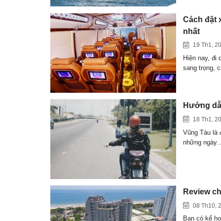
Cách đặt 
nhất
19 Th1, 2
Hiện nay, đi 
sang trọng,
Hướng dẫn
18 Th1, 2
Vũng Tàu là 
những ngày
Review ch
08 Th10, 
Bạn có kế ho