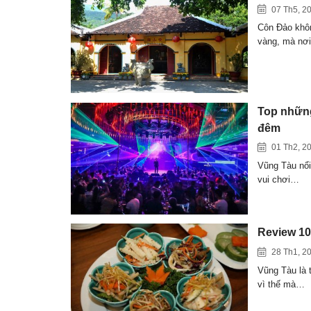
07 Th5, 2
Côn Đảo khôn
vàng, mà nơ
Top những
đêm
01 Th2, 2
Vũng Tàu nổi
vui chơi…
Review 10
28 Th1, 2
Vũng Tàu là t
vì thế mà…