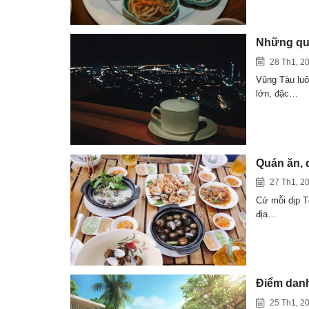
Những qu
28 Th1, 2
Vũng Tàu luô
lớn, đặc…
Quán ăn, 
27 Th1, 2
Cứ mỗi dịp T
địa…
Điểm danh
25 Th1, 2