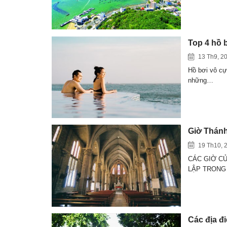
Top 4 hồ 
13 Th9, 2
Hồ bơi vô cự
những…
Giờ Thánh
19 Th10, 
CÁC GIỜ CỬ
LẬP TRONG
Các địa đ