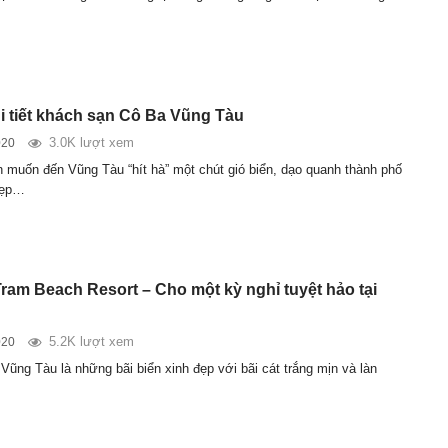
i tiết khách sạn Cô Ba Vũng Tàu
3.0K lượt xem
020
n muốn đến Vũng Tàu “hít hà” một chút gió biển, dạo quanh thành phố
đẹp…
Tram Beach Resort – Cho một kỳ nghỉ tuyệt hảo tại
5.2K lượt xem
020
Vũng Tàu là những bãi biển xinh đẹp với bãi cát trắng mịn và làn
…