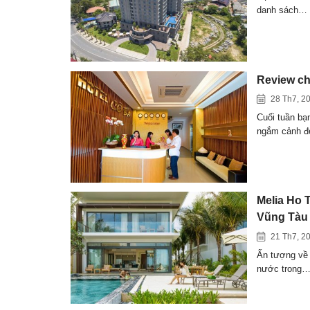
danh sách…
Review ch
28 Th7, 2
Cuối tuần bạ
ngắm cảnh 
Melia Ho 
Vũng Tàu
21 Th7, 2
Ấn tượng về 
nước trong