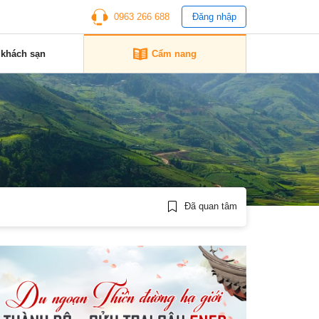
0963 266 688
Đăng nhập
 khách sạn
Cẩm nang
Đã quan tâm