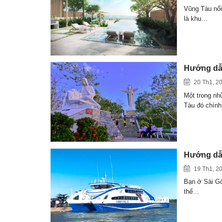
Vũng Tàu nổi 
là khu…
Hướng dẫn
20 Th1, 2
Một trong nh
Tàu đó chín
Hướng dẫn
19 Th1, 2
Bạn ở Sài Gò
thể…