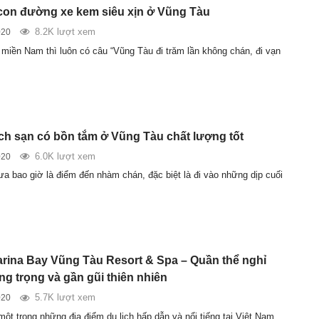
con đường xe kem siêu xịn ở Vũng Tàu
8.2K lượt xem
020
 miền Nam thì luôn có câu “Vũng Tàu đi trăm lần không chán, đi vạn
ch sạn có bồn tắm ở Vũng Tàu chất lượng tốt
6.0K lượt xem
020
a bao giờ là điểm đến nhàm chán, đặc biệt là đi vào những dịp cuối
rina Bay Vũng Tàu Resort & Spa – Quần thể nghỉ
g trọng và gần gũi thiên nhiên
5.7K lượt xem
020
ột trong những địa điểm du lịch hấp dẫn và nổi tiếng tại Việt Nam,