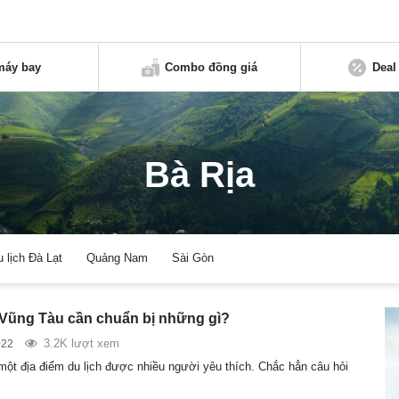
máy bay
Combo đồng giá
Deal
Bà Rịa
u lịch Đà Lạt
Quảng Nam
Sài Gòn
h Vũng Tàu cần chuẩn bị những gì?
3.2K lượt xem
022
một địa điểm du lịch được nhiều người yêu thích. Chắc hẳn câu hỏi