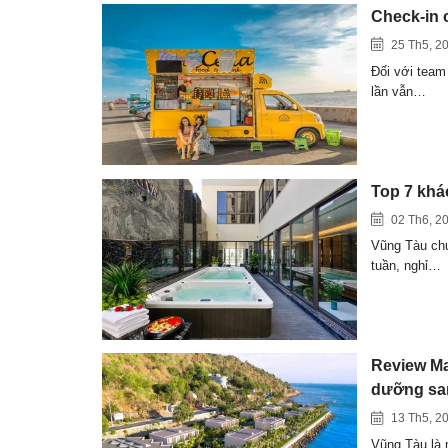
Check-in 
25 Th5, 2
Đối với team
lần vẫn…
Top 7 khá
02 Th6, 2
Vũng Tàu chư
tuần, nghỉ…
Review Ma
dưỡng san
13 Th5, 2
Vũng Tàu là m