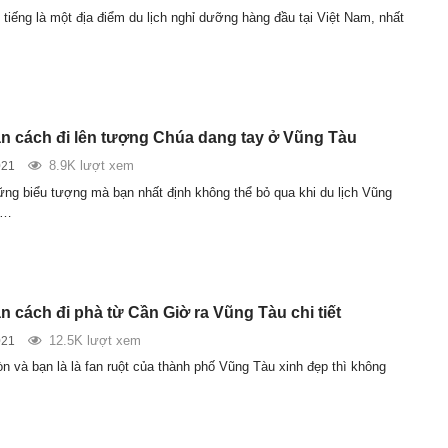
tiếng là một địa điểm du lịch nghỉ dưỡng hàng đầu tại Việt Nam, nhất
 cách đi lên tượng Chúa dang tay ở Vũng Tàu
8.9K lượt xem
021
ững biểu tượng mà bạn nhất định không thể bỏ qua khi du lịch Vũng
h…
 cách đi phà từ Cần Giờ ra Vũng Tàu chi tiết
12.5K lượt xem
021
n và bạn là là fan ruột của thành phố Vũng Tàu xinh đẹp thì không