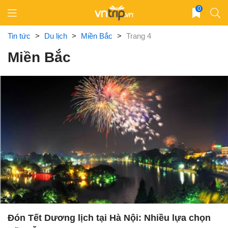
Skip
0
to
content
Tin tức
>
Du lịch
>
Miền Bắc
>
Trang 4
Miền Bắc
Đón Tết Dương lịch tại Hà Nội: Nhiều lựa chọn