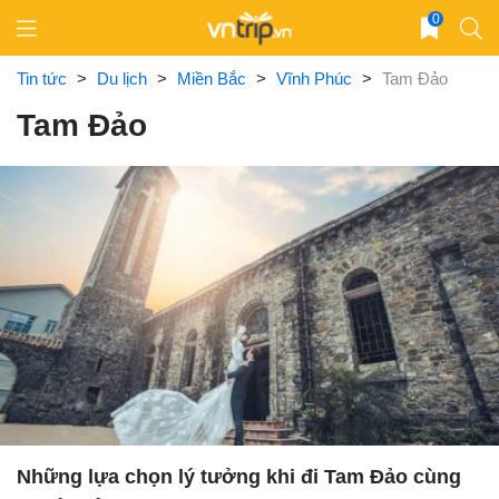
Skip
0
to
content
Tin tức
>
Du lịch
>
Miền Bắc
>
Vĩnh Phúc
>
Tam Đảo
Tam Đảo
Những lựa chọn lý tưởng khi đi Tam Đảo cùng