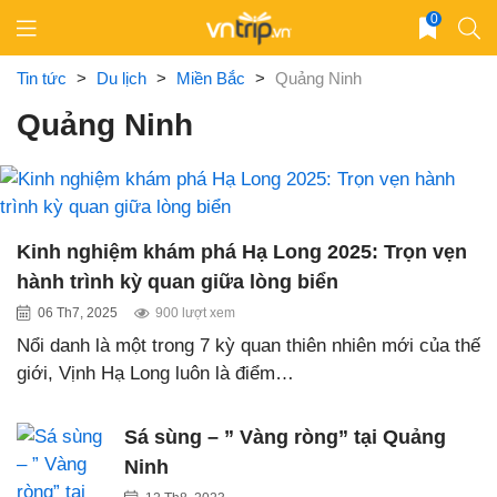
Skip
0
to
content
Tin tức
>
Du lịch
>
Miền Bắc
>
Quảng Ninh
Quảng Ninh
Kinh nghiệm khám phá Hạ Long 2025: Trọn vẹn
hành trình kỳ quan giữa lòng biển
06 Th7, 2025
900 lượt xem
Nổi danh là một trong 7 kỳ quan thiên nhiên mới của thế
giới, Vịnh Hạ Long luôn là điểm…
Sá sùng – ” Vàng ròng” tại Quảng
Ninh