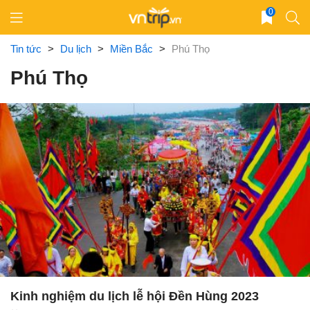
Skip
0
to
content
Tin tức
>
Du lịch
>
Miền Bắc
>
Phú Thọ
Phú Thọ
Kinh nghiệm du lịch lễ hội Đền Hùng 2023