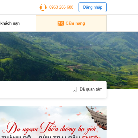
0963 266 688
Đăng nhập
 khách sạn
Cẩm nang
Đã quan tâm