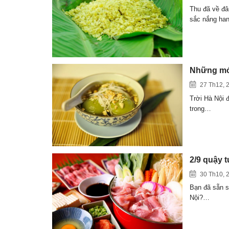
Thu đã về đâ
sắc nắng ha
Những món
27 Th12, 
Trời Hà Nội 
trong…
2/9 quậy 
30 Th10, 
Bạn đã sẵn s
Nội?…