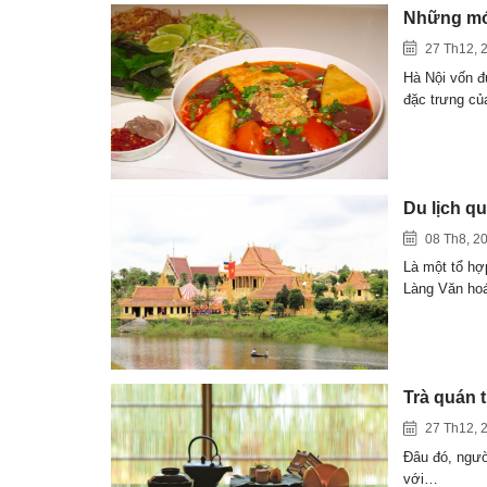
Những mó
27 Th12, 
Hà Nội vốn đ
đặc trưng c
Du lịch qu
08 Th8, 2
Là một tổ hợ
Làng Văn h
Trà quán 
27 Th12, 
Đâu đó, ngườ
với…