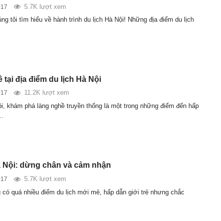
5.7K lượt xem
017
g tôi tìm hiểu về hành trình du lịch Hà Nội! Những địa điểm du lịch
tại địa điểm du lịch Hà Nội
11.2K lượt xem
017
ội, khám phá làng nghề truyền thống là một trong những điểm đến hấp
ữ…
à Nội: dừng chân và cảm nhận
5.7K lượt xem
017
 có quá nhiều điểm du lịch mới mẻ, hấp dẫn giới trẻ nhưng chắc