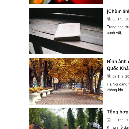
[Chùm ảnh
08 Th8, 2
Trong sắc thu
cảnh vật,…
Hình ảnh 
Quốc Khá
08 Th8, 2
Hà Nội đang v
không khí…
Tổng hợp 
30 Th5, 2
Kì nghỉ lễ d