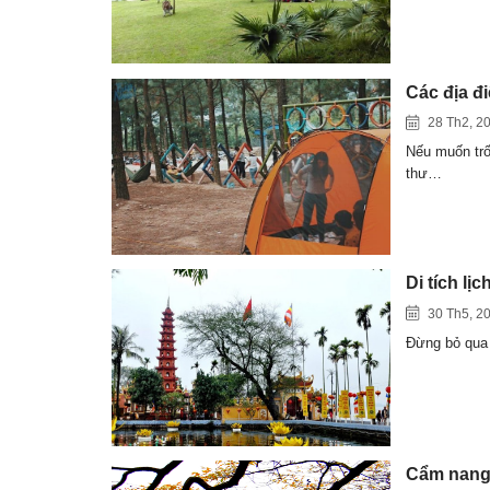
Các địa đi
28 Th2, 2
Nếu muốn trố
thư…
Di tích lị
30 Th5, 2
Đừng bỏ qua 
Cẩm nang 