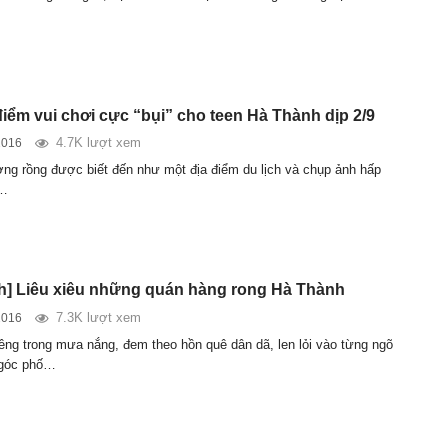
điểm vui chơi cực “bụi” cho teen Hà Thành dịp 2/9
4.7K lượt xem
2016
ng rồng được biết đến như một địa điểm du lịch và chụp ảnh hấp
i…
] Liêu xiêu những quán hàng rong Hà Thành
7.3K lượt xem
2016
êng trong mưa nắng, đem theo hồn quê dân dã, len lỏi vào từng ngõ
 góc phố…