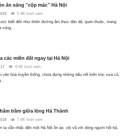
n ăn sáng “cộp mác” Hà Nội
5.9K lượt xem
2016
ược biết đến như thiên đường ẩm thực dân dã, quen thuộc, mang
ủa vùng…
a các miền đất ngay tại Hà Nội
4.6K lượt xem
017
p văn hoá truyền thống, chứa đựng những dấu vết kiến trúc xưa cũ,
oá…
thâm trầm giữa lòng Hà Thành
7.6K lượt xem
2016
i ta vẫn nhắc đến một Hà Nội ồn ào, vội vã với dòng người hối hả,