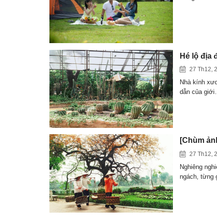
Hé lộ địa 
27 Th12, 
Nhà kính xươ
dẫn của giớ
[Chùm ảnh
27 Th12, 
Nghiêng nghi
ngách, từng