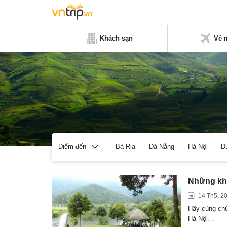
Khách sạn
Vé 
Bà Rịa
Đà Nẵng
Hà Nội
D
Điểm đến
Những khu
14 Th5, 2
Hãy cùng chú
Hà Nội…