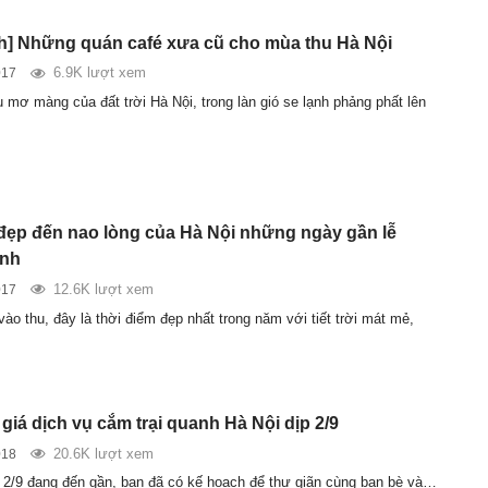
] Những quán café xưa cũ cho mùa thu Hà Nội
6.9K lượt xem
017
 mơ màng của đất trời Hà Nội, trong làn gió se lạnh phảng phất lên
đẹp đến nao lòng của Hà Nội những ngày gần lễ
nh
12.6K lượt xem
017
ào thu, đây là thời điểm đẹp nhất trong năm với tiết trời mát mẻ,
giá dịch vụ cắm trại quanh Hà Nội dịp 2/9
20.6K lượt xem
018
ài 2/9 đang đến gần, bạn đã có kế hoạch để thư giãn cùng bạn bè và…