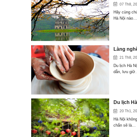
07 Th8, 2
Hãy cùng chún
Hà Nội nào…
Làng nghề 
21 Th8, 2
Du lịch Hà N
dẫn, lưu gi
Du lịch H
20 Th1, 2
Hà Nội không
chắn sẽ là…