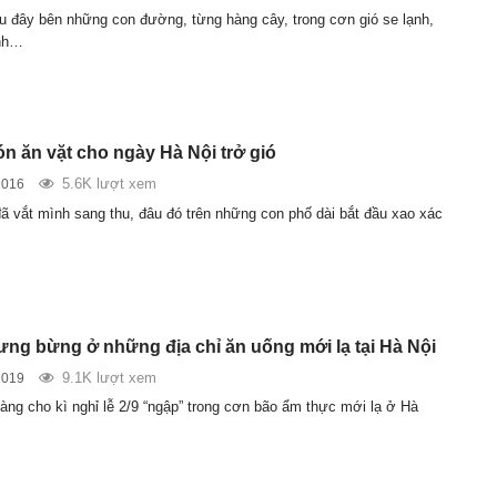
u đây bên những con đường, từng hàng cây, trong cơn gió se lạnh,
nh…
 ăn vặt cho ngày Hà Nội trở gió
5.6K lượt xem
2016
đã vắt mình sang thu, đâu đó trên những con phố dài bắt đầu xao xác
tưng bừng ở những địa chỉ ăn uống mới lạ tại Hà Nội
9.1K lượt xem
2019
àng cho kì nghỉ lễ 2/9 “ngập” trong cơn bão ẩm thực mới lạ ở Hà