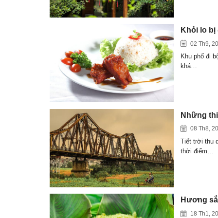
Khỏi lo b
02 Th9, 2
Khu phố đi b
khá…
Những thi
08 Th8, 2
Tiết trời thu
thời điểm…
Hương sắc
18 Th1, 2