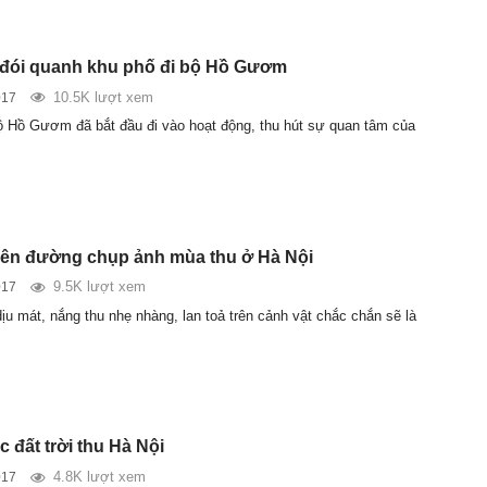
ị đói quanh khu phố đi bộ Hồ Gươm
10.5K lượt xem
017
ộ Hồ Gươm đã bắt đầu đi vào hoạt động, thu hút sự quan tâm của
ên đường chụp ảnh mùa thu ở Hà Nội
9.5K lượt xem
017
 dịu mát, nắng thu nhẹ nhàng, lan toả trên cảnh vật chắc chắn sẽ là
 đất trời thu Hà Nội
4.8K lượt xem
017