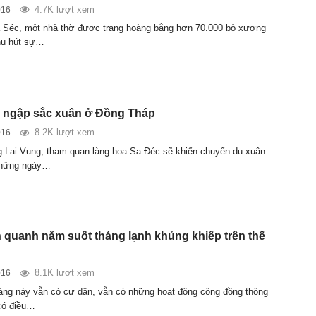
4.7K lượt xem
016
 Séc, một nhà thờ được trang hoàng bằng hơn 70.000 bộ xương
hu hút sự…
m ngập sắc xuân ở Đồng Tháp
8.2K lượt xem
016
g Lai Vung, tham quan làng hoa Sa Đéc sẽ khiến chuyến du xuân
những ngày…
h quanh năm suốt tháng lạnh khủng khiếp trên thế
8.1K lượt xem
016
àng này vẫn có cư dân, vẫn có những hoạt động cộng đồng thông
có điều…