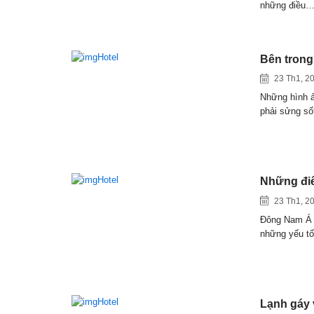
những điều
Bên trong
23 Th1, 2
Những hình ả
phải sửng s
Những đi
23 Th1, 2
Đông Nam Á đ
những yếu t
Lạnh gáy 