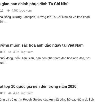
h gian nan chinh phục đỉnh Tà Chì Nhù
4.5K lượt xem
016
hà Đông Dương Fansipan, đường lên Tà Chì Nhù có vẻ khó khăn
hình…
ỡng muôn sắc hoa anh đào ngay tại Việt Nam
4.9K lượt xem
2017
uối đông, đến Điện Biên, bạn nên ghé thăm đảo hoa anh đào, nơi
 soi…
lọt top 10 quốc gia nên đến trong năm 2016
4.4K lượt xem
2019
tiếng và có uy tín Rough Guides của Anh đã công bố các điểm du lịch