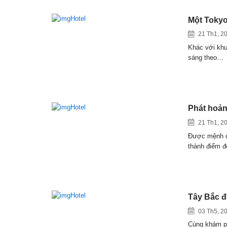
Một Tokyo
21 Th1, 2
Khác với khu
sáng theo…
Phát hoản
21 Th1, 2
Được mệnh da
thành điểm 
Tây Bắc đ
03 Th5, 2
Cùng khám p