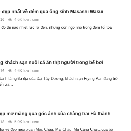
 đẹp nhất về đêm qua ống kính Masashi Wakui
4.6K lượt xem
016
 đô thị náo nhiệt rực rỡ đèn, những con ngõ nhỏ trong đêm tối tỏa
g khách sạn nuôi cá ăn thịt người trong bể bơi
4.6K lượt xem
016
nh là nghĩa địa của Đại Tây Dương, khách sạn Frying Pan đang trở
đến ưa…
ẹp mơ màng qua góc ảnh của chàng trai Hà thành
5.0K lượt xem
018
há vẻ đẹp mùa xuân Mộc Châu, Mai Châu, Mù Căng Chải…qua bộ