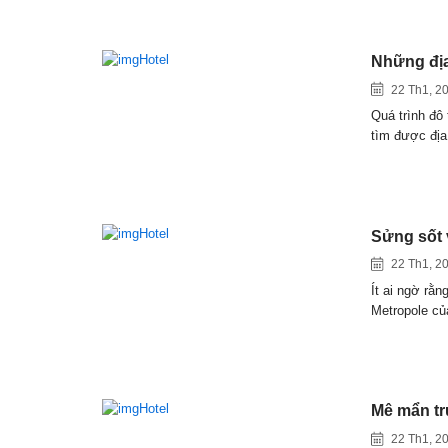
Những địa
22 Th1, 2
Quá trình đô
tìm được đị
Sửng sốt 
22 Th1, 2
Ít ai ngờ rằn
Metropole c
Mê mẩn tr
22 Th1, 2