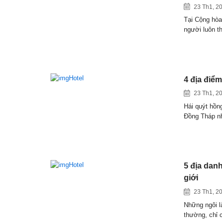
23 Th1, 2
Tại Cộng hòa
người luôn t
4 địa điể
23 Th1, 2
Hái quýt hồn
Đồng Tháp 
5 địa dan
giới
23 Th1, 2
Những ngôi l
thường, chỉ 