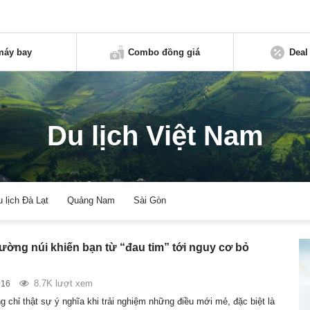
máy bay
Combo đồng giá
Deal
Du lịch Việt Nam
u lịch Đà Lạt
Quảng Nam
Sài Gòn
ường núi khiến bạn từ “đau tim” tới nguy cơ bỏ
8.7K lượt xem
016
 chỉ thật sự ý nghĩa khi trải nghiệm những điều mới mẻ, đặc biệt là