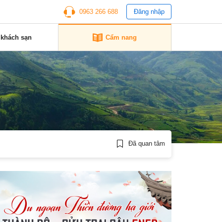
0963 266 688
Đăng nhập
 khách sạn
Cẩm nang
Đã quan tâm