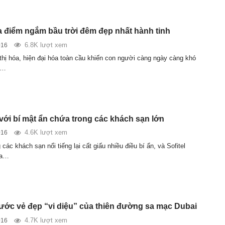
 điểm ngắm bầu trời đêm đẹp nhất hành tinh
6.8K lượt xem
016
 thị hóa, hiện đại hóa toàn cầu khiến con người càng ngày càng khó
a…
với bí mật ẩn chứa trong các khách sạn lớn
4.6K lượt xem
016
g các khách sạn nổi tiếng lại cất giấu nhiều điều bí ẩn, và Sofitel
ủa…
ước vẻ đẹp “vi diệu” của thiên đường sa mạc Dubai
4.7K lượt xem
016