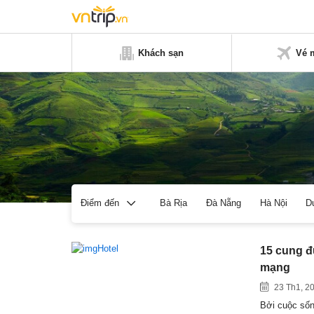
Khách sạn
Vé 
Bà Rịa
Đà Nẵng
Hà Nội
D
Điểm đến
15 cung đ
mạng
23 Th1, 2
Bởi cuộc sống