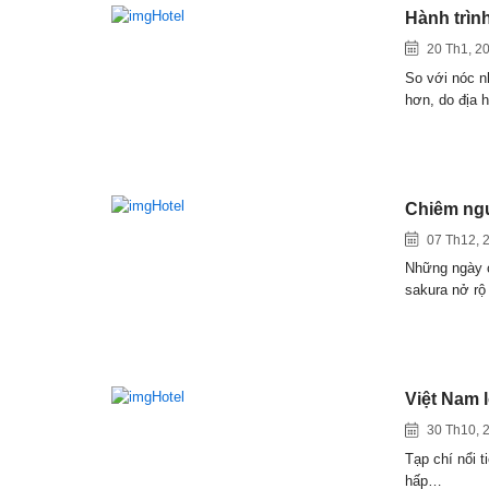
Hành trìn
20 Th1, 2
So với nóc n
hơn, do địa 
Chiêm ngư
07 Th12, 
Những ngày c
sakura nở rộ
Việt Nam 
30 Th10, 
Tạp chí nổi 
hấp…