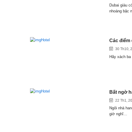
Dubai giàu c
nhoáng bậc 
Các điểm d
30 Th10, 
Hãy xách ba 
Bất ngờ h
22 Th1, 2
Ngôi nhà hang
giờ nghĩ…