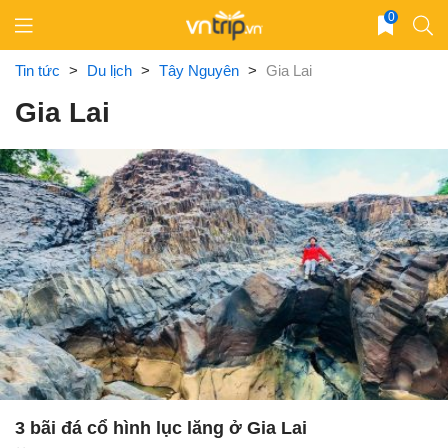
Skip
0
to
content
Tin tức
>
Du lịch
>
Tây Nguyên
>
Gia Lai
Gia Lai
3 bãi đá cổ hình lục lăng ở Gia Lai