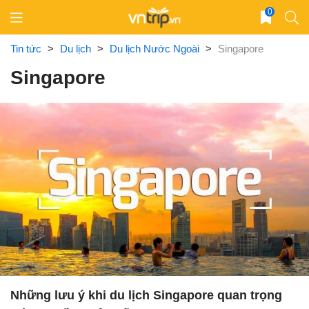
Skip
0
to
content
Tin tức
>
Du lịch
>
Du lịch Nước Ngoài
>
Singapore
Singapore
Những lưu ý khi du lịch Singapore quan trọng