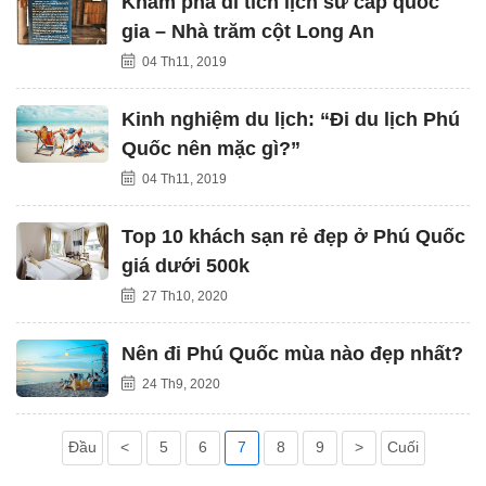
Khám phá di tích lịch sử cấp quốc
gia – Nhà trăm cột Long An
04 Th11, 2019
Kinh nghiệm du lịch: “Đi du lịch Phú
Quốc nên mặc gì?”
04 Th11, 2019
Top 10 khách sạn rẻ đẹp ở Phú Quốc
giá dưới 500k
27 Th10, 2020
Nên đi Phú Quốc mùa nào đẹp nhất?
24 Th9, 2020
Đầu
<
5
6
7
8
9
>
Cuối