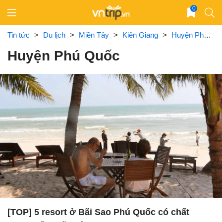
Skip
0
to
content
Tin tức
>
Du lịch
>
Miền Tây
>
Kiên Giang
>
Huyện Phú Quốc
Huyện Phú Quốc
[TOP] 5 resort ở Bãi Sao Phú Quốc có chất