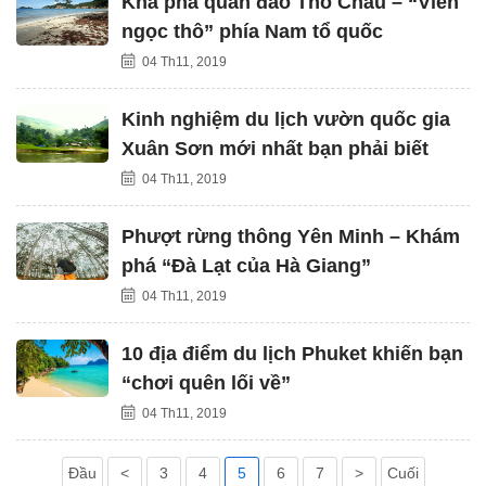
Khá phá quần đảo Thổ Châu – “Viên
ngọc thô” phía Nam tổ quốc
04 Th11, 2019
Kinh nghiệm du lịch vườn quốc gia
Xuân Sơn mới nhất bạn phải biết
04 Th11, 2019
Phượt rừng thông Yên Minh – Khám
phá “Đà Lạt của Hà Giang”
04 Th11, 2019
10 địa điểm du lịch Phuket khiến bạn
“chơi quên lối về”
04 Th11, 2019
Đầu
<
3
4
5
6
7
>
Cuối