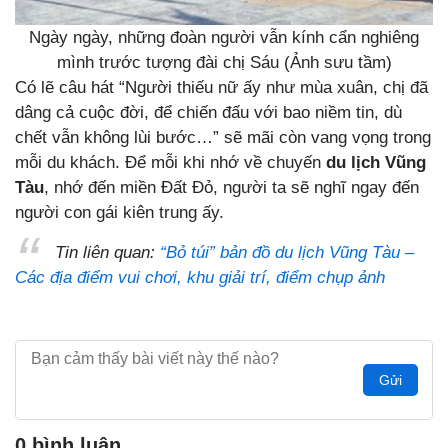
Ngày ngày, những đoàn người vẫn kính cẩn nghiêng
mình trước tượng đài chị Sáu (Ảnh sưu tầm)
Có lẽ câu hát “Người thiếu nữ ấy như mùa xuân, chị đã
dâng cả cuộc đời, để chiến đấu với bao niềm tin, dù
chết vẫn không lùi bước…” sẽ mãi còn vang vọng trong
mỗi du khách. Để mỗi khi nhớ về chuyến
du lịch Vũng
Tàu
, nhớ đến miền Đất Đỏ, người ta sẽ nghĩ ngay đến
người con gái kiên trung ấy.
Tin liên quan:
“Bỏ túi” bản đồ du lịch Vũng Tàu –
Các địa điểm vui chơi, khu giải trí, điểm chụp ảnh
Gửi
0 bình luận