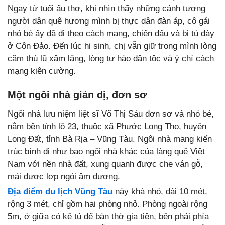
Ngay từ tuổi ấu thơ, khi nhìn thấy những cảnh tượng
người dân quê hương mình bị thực dân đàn áp, cô gái
nhỏ bé ấy đã đi theo cách mạng, chiến đấu và bị tù đày
ở Côn Đảo. Đến lúc hi sinh, chị vẫn giữ trong mình lòng
căm thù lũ xâm lăng, lòng tự hào dân tộc và ý chí cách
mạng kiên cường.
Một ngôi nhà giản dị, đơn sơ
Ngôi nhà lưu niệm liệt sĩ Võ Thị Sáu đơn sơ và nhỏ bé,
nằm bên tỉnh lộ 23, thuộc xã Phước Long Thọ, huyện
Long Đất, tỉnh Bà Rịa – Vũng Tàu. Ngôi nhà mang kiến
trúc bình dị như bao ngôi nhà khác của làng quê Việt
Nam với nền nhà đất, xung quanh được che ván gỗ,
mái được lợp ngói âm dương.
Địa điểm du lịch Vũng Tàu
này khá nhỏ, dài 10 mét,
rộng 3 mét, chỉ gồm hai phòng nhỏ. Phòng ngoài rộng
5m, ở giữa có kê tủ để bàn thờ gia tiên, bên phải phía