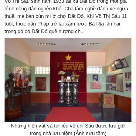
Võ Thị Sáu sinh năm 1933 tại xã Đất Đỏ trong một gia
đình nông dân nghèo khổ. Cha làm nghề đánh xe ngựa
thuê, mẹ bán bún mì ở chợ Đất Đỏ. Khi Võ Thị Sáu 11
tuổi, thực dân Pháp trở lại xâm lược Bà Rịa lần hai,
trong đó có Đất Đỏ quê hương chị.
Những hiện vật và tư liệu về chị Sáu được lưu giữ
trong nhà lưu niệm (Ảnh sưu tầm)