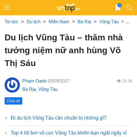
Skip
0
to
content
Tin tức
>
Du lịch
>
Miền Nam
>
Bà Rịa
>
Vũng Tàu
>
Du l
Du lịch Vũng Tàu – thăm nhà
tưởng niệm nữ anh hùng Võ
Thị Sáu
Phạm Oanh
05/09/2017
15.3K
Bà Rịa
,
Vũng Tàu
Chia sẻ
Đi du lịch Vũng Tàu cần chuẩn bị những gì?
Top 4 hồ bơi vô cực Vũng Tàu khiến bạn ngất ngây vì