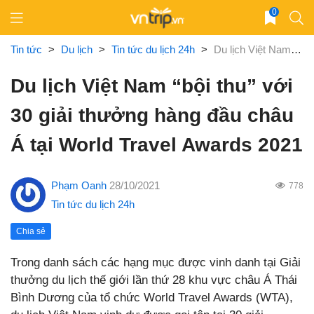
Skip
0
to
content
Tin tức
>
Du lịch
>
Tin tức du lịch 24h
>
Du lịch Việt Nam “bội thu” với 30 giải thưởng hàng đầu châu Á tại World Travel Awards 2021
Du lịch Việt Nam “bội thu” với
30 giải thưởng hàng đầu châu
Á tại World Travel Awards 2021
Phạm Oanh
28/10/2021
778
Tin tức du lịch 24h
Chia sẻ
Trong danh sách các hạng mục được vinh danh tại Giải
thưởng du lịch thế giới lần thứ 28 khu vực châu Á Thái
Bình Dương của tổ chức World Travel Awards (WTA),