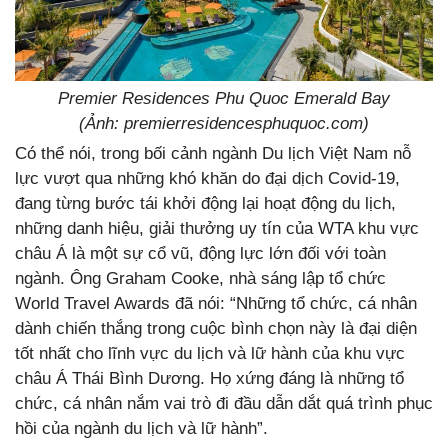
Premier Residences Phu Quoc Emerald Bay
(Ảnh: premierresidencesphuquoc.com)
Có thể nói, trong bối cảnh ngành Du lịch Việt Nam nỗ
lực vượt qua những khó khăn do đại dịch Covid-19,
đang từng bước tái khởi động lại hoạt động du lịch,
những danh hiệu, giải thưởng uy tín của WTA khu vực
châu Á là một sự cổ vũ, động lực lớn đối với toàn
ngành. Ông Graham Cooke, nhà sáng lập tổ chức
World Travel Awards đã nói: “Những tổ chức, cá nhân
dành chiến thắng trong cuộc bình chọn này là đại diện
tốt nhất cho lĩnh vực du lịch và lữ hành của khu vực
châu Á Thái Bình Dương. Họ xứng đáng là những tổ
chức, cá nhân nắm vai trò đi đầu dẫn dắt quá trình phục
hồi của ngành du lịch và lữ hành”.