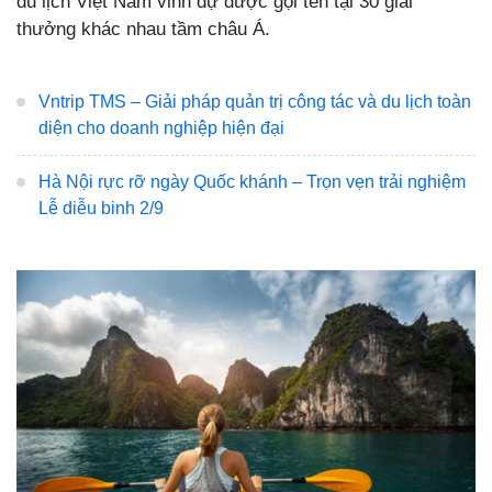
du lịch Việt Nam vinh dự được gọi tên tại 30 giải
thưởng khác nhau tầm châu Á.
Vntrip TMS – Giải pháp quản trị công tác và du lịch toàn
diện cho doanh nghiệp hiện đại
Hà Nội rực rỡ ngày Quốc khánh – Trọn vẹn trải nghiệm
Lễ diễu binh 2/9