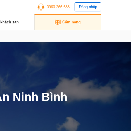
0963 266 688
Đăng nhập
 khách sạn
Cẩm nang
 An Ninh Bình