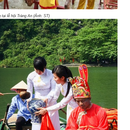
 tại lễ hội Tràng An (Ảnh: ST)