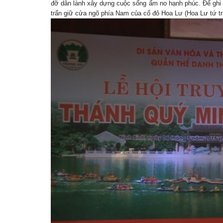
đỡ dân lành xây dựng cuộc sống ấm no hạnh phúc. Để ghi 
trấn giữ cửa ngõ phía Nam của cố đô Hoa Lư (Hoa Lư tứ tr