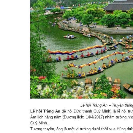
Lễ hội Tràng An – Truyền thốn
Lễ hội Tràng An
(lễ hội Đức thánh Quý Minh) là lễ hội tr
Âm lịch hàng năm (Dương lịch: 14/4/2017) nhằm tưởng nh
Quý Minh.
Tương truyền, ông là một vị tướng dưới thời vua Hùng thứ