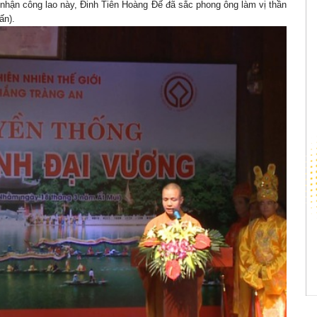
nhận công lao này, Đinh Tiên Hoàng Đế đã sắc phong ông làm vị thần
ấn).