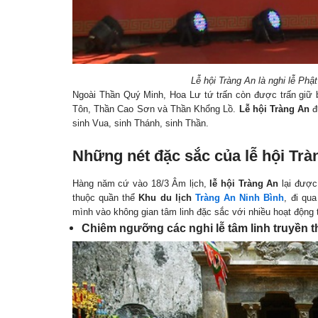
Lễ hội Tràng An là nghi lễ Phậ
Ngoài Thần Quý Minh, Hoa Lư tứ trấn còn được trấn giữ b
Tôn, Thần Cao Sơn và Thần Khổng Lồ.
Lễ hội Tràng An
đ
sinh Vua, sinh Thánh, sinh Thần.
Những nét đặc sắc của lễ hội Trà
Hàng năm cứ vào 18/3 Âm lịch,
lễ hội Tràng An
lại được
thuộc quần thể
Khu du lịch
Tràng An
Ninh Bình
, đi qu
mình vào không gian tâm linh đặc sắc với nhiều hoạt động t
Chiêm ngưỡng các nghi lễ tâm linh truyền 