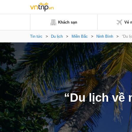
Khách sạn
Vé 
Tin tức
>
Du lịch
>
Miền Bắc
>
Ninh Bình
>
“Du l
“Du lịch về 