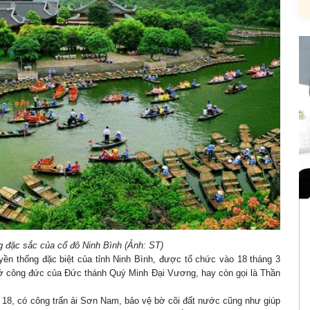
g đặc sắc của cố đô Ninh Bình (Ảnh: ST)
uyền thống đặc biệt của tỉnh Ninh Bình, được tổ chức vào 18 tháng 3
ớ công đức của Đức thánh Quý Minh Đại Vương, hay còn gọi là Thần
 18, có công trấn ải Sơn Nam, bảo vệ bờ cõi đất nước cũng như giúp