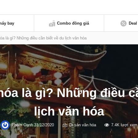
máy bay
Combo đồng giá
Deal
hóa là gì? Những điều cần biết về du lịch văn hóa
hóa là gì? Những điều c
lịch văn hóa
Phạm Oanh
31/12/2020
Di sản văn hóa
7.4K lượt xem