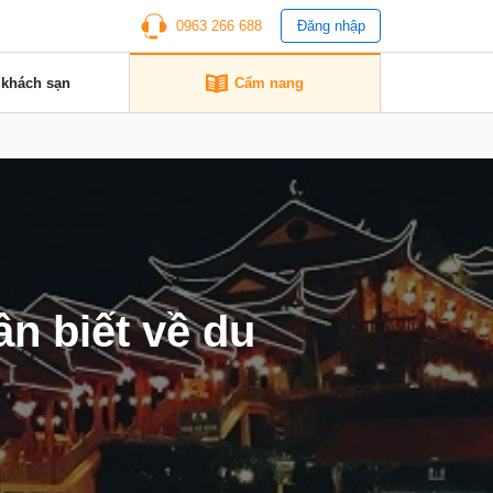
0963 266 688
Đăng nhập
 khách sạn
Cẩm nang
ần biết về du