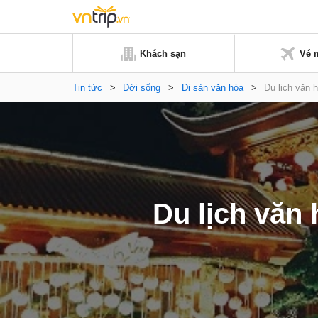
Khách sạn
Vé 
Tin tức
>
Đời sống
>
Di sản văn hóa
>
Du lịch văn 
Du lịch văn 