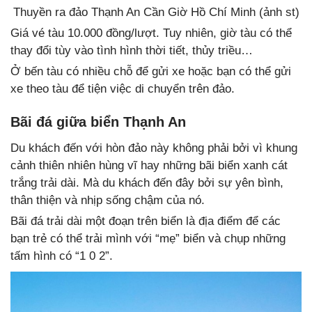
Thuyền ra đảo Thạnh An Cần Giờ Hồ Chí Minh (ảnh st)
Giá vé tàu 10.000 đồng/lượt. Tuy nhiên, giờ tàu có thể
thay đổi tùy vào tình hình thời tiết, thủy triều…
Ở bến tàu có nhiều chỗ để gửi xe hoặc bạn có thể gửi
xe theo tàu để tiện việc di chuyển trên đảo.
Bãi đá giữa biển Thạnh An
Du khách đến với hòn đảo này không phải bởi vì khung
cảnh thiên nhiên hùng vĩ hay những bãi biển xanh cát
trắng trải dài. Mà du khách đến đây bởi sự yên bình,
thân thiện và nhịp sống chậm của nó.
Bãi đá trải dài một đoạn trên biển là địa điểm để các
bạn trẻ có thể trải mình với “mẹ” biển và chụp những
tấm hình có “1 0 2”.