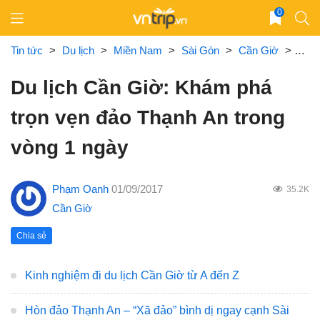
Skip
0
to
content
Tin tức
>
Du lịch
>
Miền Nam
>
Sài Gòn
>
Cần Giờ
>
Du l
Du lịch Cần Giờ: Khám phá
trọn vẹn đảo Thạnh An trong
vòng 1 ngày
Phạm Oanh
01/09/2017
35.2K
Cần Giờ
Chia sẻ
Kinh nghiệm đi du lịch Cần Giờ từ A đến Z
Hòn đảo Thạnh An – “Xã đảo” bình dị ngay cạnh Sài