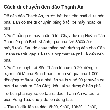
Cách di chuyển đến đảo Thạnh An
Để đến đảo Thạch An, trước hết bạn cần phải đi ra bến
phà. Bạn có thể di chuyển bằng ô tô, xe máy hoặc xe
bus.
Nếu đi bằng xe máy hoặc ô tô:
Chạy đường Huỳnh Tấn
Phát đến phà Bình Khánh, qua phà (vé 3000đ/xe
máy/lượt). Sau đó chạy thẳng một đường đến chợ Cần
Thạnh rẽ trái, gặp siêu thị Coopmart rẽ phải là đến bến
phà.
Nếu đi xe buýt: tại Bến Thành lên xe số 20, dừng ở
trạm cuối là phà Bình Khánh, mua vé qua phà 1.000
đồng/người/lượt. Qua phà lên xe bus số 90 (chuyến xe
bus duy nhất ra Cần Giờ), kêu lái xe dừng ở bến phà.
Từ bến phà này sẽ có tàu ra đảo Thạnh An và tàu ra
biển Vũng Tàu, chú ý để lên đúng tàu.
– Tàu từ đất liền ra đảo: 6h30, 9h00, 10h30, 12h00,