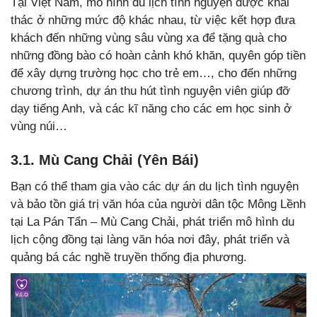
Tại Việt Nam, mô hình du lịch tình nguyện được khai
thác ở những mức độ khác nhau, từ việc kết hợp đưa
khách đến những vùng sâu vùng xa để tặng quà cho
những đồng bào có hoàn cảnh khó khăn, quyên góp tiền
để xây dựng trường học cho trẻ em…, cho đến những
chương trình, dự án thu hút tình nguyện viên giúp đỡ
dạy tiếng Anh, và các kĩ năng cho các em học sinh ở
vùng núi…
3.1. Mù Cang Chải (Yên Bái)
Bạn có thể tham gia vào các dự án du lịch tình nguyện
và bảo tồn giá trị văn hóa của người dân tộc Mông Lềnh
tại La Pán Tẩn – Mù Cang Chải, phát triển mô hình du
lịch cộng đồng tại làng văn hóa nơi đây, phát triển và
quảng bá các nghề truyền thống địa phương.