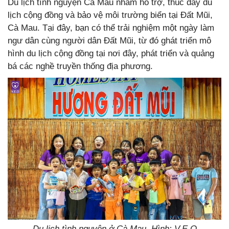
Du lịch tình nguyện Cà Mau nhằm hỗ trợ, thúc đẩy du
lịch cộng đồng và bảo vệ môi trường biển tại Đất Mũi,
Cà Mau. Tại đây, bạn có thể trải nghiệm một ngày làm
ngư dân cùng người dân Đất Mũi, từ đó ghát triển mô
hình du lịch cộng đồng tại nơi đây, phát triển và quảng
bá các nghề truyền thống địa phương.
Du lịch tình nguyện ở Cà Mau. Hình: V.E.O