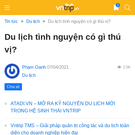
Skip
0
to
content
Tin tức
>
Du lịch
>
Du lịch tình nguyện có gì thú vị?
Du lịch tình nguyện có gì thú
vị?
Phạm Oanh
07/04/2021
2.5K
Du lịch
Chia sẻ
ATADI.VN – MỞ RA KỶ NGUYÊN DU LỊCH MỚI
TRONG HỆ SINH THÁI VNTRIP
Vntrip TMS – Giải pháp quản trị công tác và du lịch toàn
diện cho doanh nghiệp hiện đại