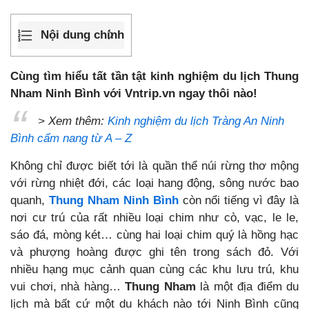
Nội dung chính
Cùng tìm hiểu tất tần tật kinh nghiệm du lịch Thung
Nham Ninh Bình với Vntrip.vn ngay thôi nào!
> Xem thêm:
Kinh nghiệm du lịch Tràng An Ninh
Bình cẩm nang từ A – Z
Không chỉ được biết tới là quần thể núi rừng thơ mộng
với rừng nhiệt đới, các loại hang động, sông nước bao
quanh,
Thung Nham Ninh Bình
còn nổi tiếng vì đây là
nơi cư trú của rất nhiều loại chim như cò, vạc, le le,
sáo đá, mòng két… cùng hai loại chim quý là hồng hạc
và phượng hoàng được ghi tên trong sách đỏ. Với
nhiều hạng mục cảnh quan cùng các khu lưu trú, khu
vui chơi, nhà hàng…
Thung Nham
là một địa điểm du
lịch mà bất cứ một du khách nào tới Ninh Bình cũng