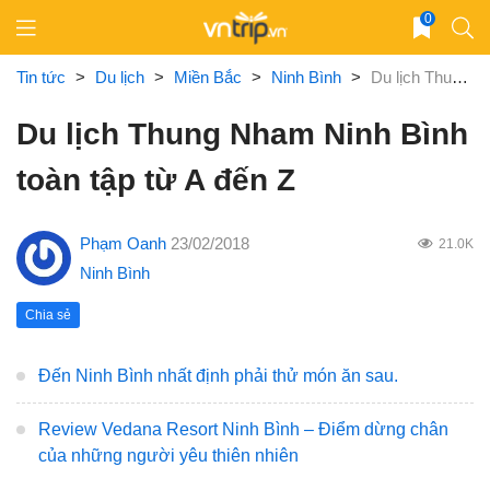
Skip
0
to
content
Tin tức
>
Du lịch
>
Miền Bắc
>
Ninh Bình
>
Du lịch Thung Nham Ninh Bình toàn tập từ A đến Z
Du lịch Thung Nham Ninh Bình
toàn tập từ A đến Z
Phạm Oanh
23/02/2018
21.0K
Ninh Bình
Chia sẻ
Đến Ninh Bình nhất định phải thử món ăn sau.
Review Vedana Resort Ninh Bình – Điểm dừng chân
của những người yêu thiên nhiên