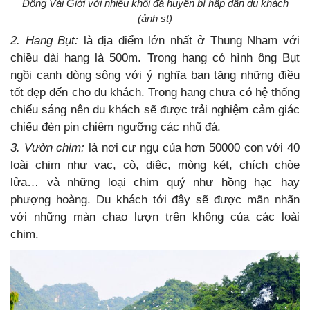
Động Vái Giời với nhiều khối đá huyền bí hấp dẫn du khách
(ảnh st)
2. Hang Bụt:
là địa điểm lớn nhất ở Thung Nham với
chiều dài hang là 500m. Trong hang có hình ông Bụt
ngồi cạnh dòng sông với ý nghĩa ban tặng những điều
tốt đẹp đến cho du khách. Trong hang chưa có hệ thống
chiếu sáng nên du khách sẽ được trải nghiệm cảm giác
chiếu đèn pin chiêm ngưỡng các nhũ đá.
3. Vườn chim:
là nơi cư ngụ của hơn 50000 con với 40
loài chim như vạc, cò, diệc, mòng két, chích chòe
lửa… và những loại chim quý như hồng hạc hay
phượng hoàng. Du khách tới đây sẽ được mãn nhãn
với những màn chao lượn trên không của các loài
chim.