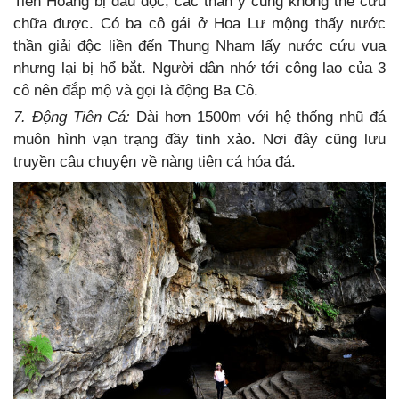
Tiên Hoàng bị đầu độc, các thần y cũng không thể cứu
chữa được. Có ba cô gái ở Hoa Lư mộng thấy nước
thần giải độc liền đến Thung Nham lấy nước cứu vua
nhưng lại bị hổ bắt. Người dân nhớ tới công lao của 3
cô nên đắp mộ và gọi là động Ba Cô.
7. Động Tiên Cá:
Dài hơn 1500m với hệ thống nhũ đá
muôn hình vạn trạng đầy tinh xảo. Nơi đây cũng lưu
truyền câu chuyện về nàng tiên cá hóa đá.