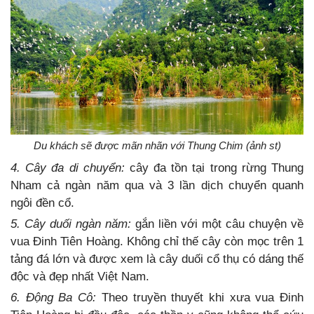
Du khách sẽ được mãn nhãn với Thung Chim (ảnh st)
4. Cây đa di chuyển:
cây đa tồn tại trong rừng Thung
Nham cả ngàn năm qua và 3 lần dịch chuyển quanh
ngôi đền cổ.
5. Cây duối ngàn năm:
gắn liền với một câu chuyện về
vua Đinh Tiên Hoàng. Không chỉ thế cây còn mọc trên 1
tảng đá lớn và được xem là cây duối cổ thụ có dáng thế
độc và đẹp nhất Việt Nam.
6. Động Ba Cô:
Theo truyền thuyết khi xưa vua Đinh