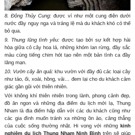
8. Động Thủy Cung:
được ví như một cung điện dưới
nước đầy nguy nga và tráng lệ mà du khách khó có thể
bỏ qua.
9. Thung lũng tình yêu:
được tạo bởi sự kết hợp hài
hòa giữa cỏ cây hoa lá, những khóm lan rừng, đầy sắc
màu cùng tiếng chim hót tạo nên một bản tình ca đầy
lãng mạn.
10. Vườn cây ăn quả:
khu vườn với đầy đủ các loại cây
như táo, ổi, xoài, hồng, vải… đem lại cho du khách cảm
giác gần gũi với thiên nhiên.
Với không khí thiên nhiên trong lành, phong cảnh đẹp,
đồ ăn ngon và những địa điểm du lịch mới lạ, Thung
Nham là địa điểm hấp dẫn với các du khách cũng như
các gia đình muốn tránh xa những ồn ào, căng thẳng
của cuộc sống thường nhật. Hi vọng với những
kinh
nghiệm du lịch Thung Nham Ninh Bình
trên sẽ giúp