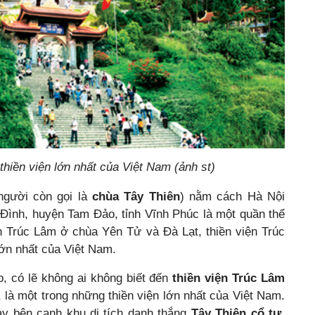
thiền viện lớn nhất của Việt Nam (ảnh st)
người còn gọi là
chùa Tây Thiên
) nằm cách Hà Nội
Đình, huyện Tam Đảo, tỉnh Vĩnh Phúc là một quần thể
ện Trúc Lâm ở chùa Yên Tử và Đà Lạt, thiền viện Trúc
lớn nhất của Việt Nam.
o, có lẽ không ai không biết đến
thiền viện Trúc Lâm
là một trong những thiền viện lớn nhất của Việt Nam.
y bên cạnh khu di tích danh thắng
Tây Thiên cổ tự
.