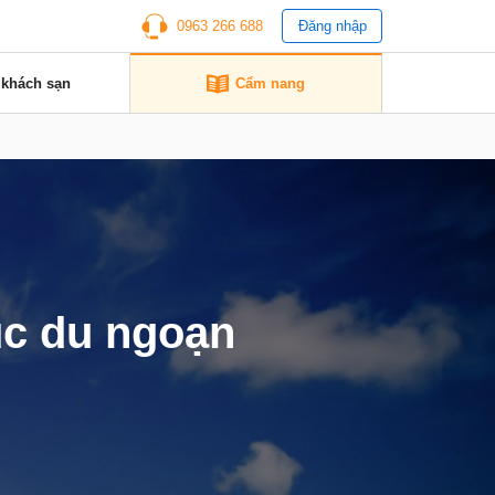
0963 266 688
Đăng nhập
 khách sạn
Cẩm nang
úc du ngoạn