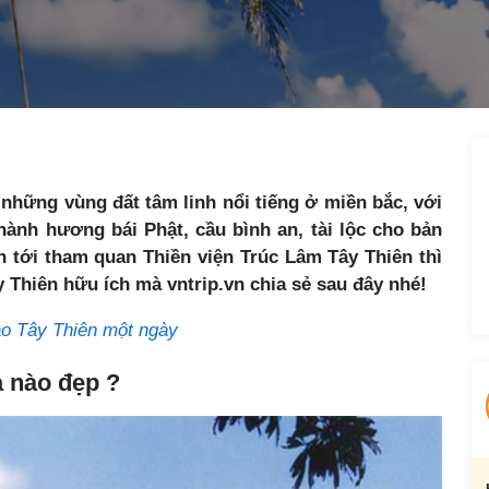
những vùng đất tâm linh nổi tiếng ở miền bắc, với
ành hương bái Phật, cầu bình an, tài lộc cho bản
h tới tham quan Thiền viện Trúc Lâm Tây Thiên thì
 Thiên hữu ích mà vntrip.vn chia sẻ sau đây nhé!
ảo Tây Thiên một ngày
a nào đẹp ?