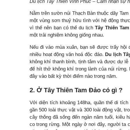
Du lịch Tây Thiên Vĩnh Phúc – Cảm nhận sự ho
Nằm trên sườn núi Thạch Bàn thuộc dãy Tam 
một vùng sơn thuỷ hữu tình với hệ động thự
vì thế nên bạn có thể du lịch
Tây Thiên Tam
một trải nghiệm không giống nhau.
Nếu đi vào mùa xuân, bạn sẽ được trẩy hội 
nhiều hoạt động văn hoá độc đáo.
Du lịch Tâ
không khí thanh bình, tịnh tâm và được dự lễ
để hít thở không khí trong lành của núi rừng
đây vào bất kỳ thời điểm nào trong năm.
2. Ở Tây Thiên Tam Đảo có gì ?
Với diện tích khoảng 148ha, quần thể di tích
gần 500 loài thực vật và 300 loài động vật, tr
cây thông đã sống đến ngàn năm tuổi, kiêu 
co trong rừng. Một ngày ở nơi đây, người ta