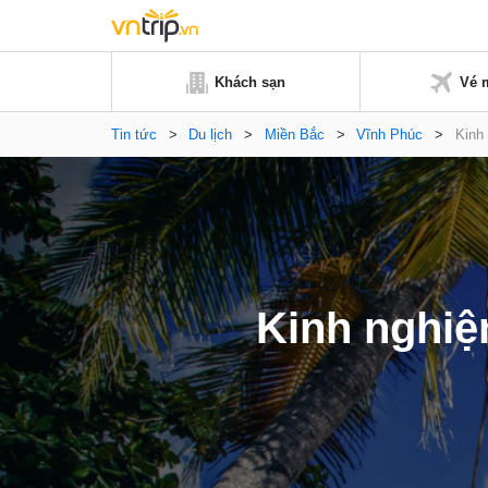
Khách sạn
Vé 
Tin tức
>
Du lịch
>
Miền Bắc
>
Vĩnh Phúc
>
Kinh
Kinh nghiệ