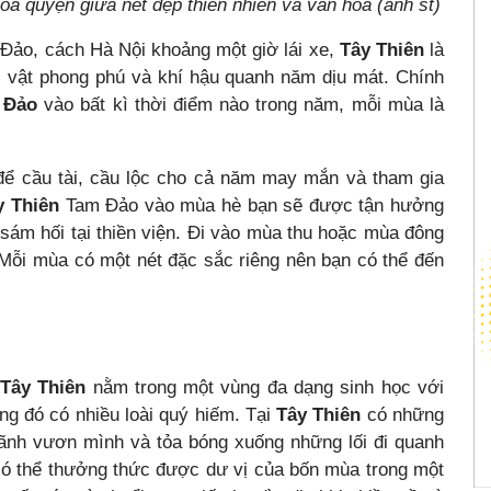
à quyện giữa nét đẹp thiên nhiên và văn hoá (ảnh st)
Đảo, cách Hà Nội khoảng một giờ lái xe,
Tây Thiên
là
c vật phong phú và khí hậu quanh năm dịu mát. Chính
 Đảo
vào bất kì thời điểm nào trong năm, mỗi mùa là
để cầu tài, cầu lộc cho cả năm may mắn và tham gia
y Thiên
Tam Đảo vào mùa hè bạn sẽ được tận hưởng
 sám hối tại thiền viện. Đi vào mùa thu hoặc mùa đông
. Mỗi mùa có một nét đặc sắc riêng nên bạn có thể đến
Tây Thiên
nằm trong một vùng đa dạng sinh học với
ong đó có nhiều loài quý hiếm. Tại
Tây Thiên
có những
hãnh vươn mình và tỏa bóng xuống những lối đi quanh
 có thể thưởng thức được dư vị của bốn mùa trong một