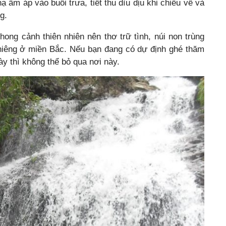
ấm áp vào buổi trưa, tiết thu dìu dịu khi chiều về và
g.
ong cảnh thiên nhiên nên thơ trữ tình, núi non trùng
thiêng ở miền Bắc. Nếu bạn đang có dự định ghé thăm
y thì không thể bỏ qua nơi này.