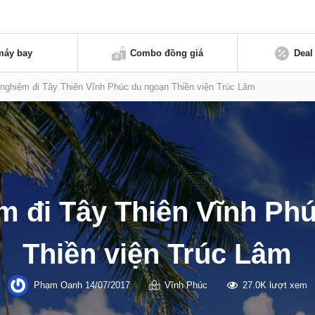
máy bay
Combo đồng giá
Deal
 nghiệm đi Tây Thiên Vĩnh Phúc du ngoạn Thiền viện Trúc Lâm
m đi Tây Thiên Vĩnh Ph
Thiền viện Trúc Lâm
Phạm Oanh
14/07/2017
Vĩnh Phúc
27.0K lượt xem