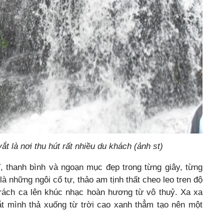
t là nơi thu hút rất nhiều du khách (ảnh st)
ĩ, thanh bình và ngoạn mục đẹp trong từng giây, từng
à những ngôi cổ tự, thảo am tịnh thất cheo leo tren độ
rách ca lên khúc nhạc hoàn hương từ vô thuỷ. Xa xa
t mình thả xuống từ trời cao xanh thẳm tạo nên một