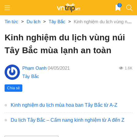
Skip
0
to
content
Tin tức
>
Du lịch
>
Tây Bắc
>
Kinh nghiệm du lịch vùng núi Tây Bắc mùa lạnh an toàn
Kinh nghiệm du lịch vùng núi
Tây Bắc mùa lạnh an toàn
Phạm Oanh
04/05/2021
1.6K
Tây Bắc
Chia sẻ
Kinh nghiệm du lịch mùa hoa ban Tây Bắc từ A-Z
Du lịch Tây Bắc – Cẩm nang kinh nghiệm từ A đến Z