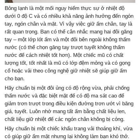
Bỏng lạnh là một mối nguy hiểm thực sự ở nhiệt độ
dưới 0 độ C và có nhiều khả năng ảnh hưởng đến ngón
tay, ngón chân và mặt. Vì vậy việc giữ ấm chân, tay là
rất quan trọng. Bạn có thể cân nhắc mang hai đôi găng
tay – một lớp lót ấm và một đôi bên ngoài không thấm
nước (có thể chọn găng tay trượt tuyết không thấm
nước để cách nhiệt tốt hơn). Một chiếc mũ có chất
lượng tốt, tốt nhất là mũ có lớp đệm mỏng và có gọng
cổ hoặc vải theo công nghệ giữ nhiệt sẽ giúp giữ ấm
cho bạn.
Hãy chuẩn bị một đôi ủng có độ rộng vừa, phải chống
thấm nước và đặc biệt mặt đế có độ ma sát cao để
giảm trơn trượt trong điều kiện đường trơn ướt vì băng
giá, tuyết. Luôn nhớ mang tất ấm bằng chất liệu len,
chất liệu giữ nhiệt để các ngón chân không bị cóng.
Hãy chuẩn bị một chiếc khẩu trang vải thoáng khí, vừa
có giúp giữ ấm mặt nhưng lại không làm bạn khó thở.