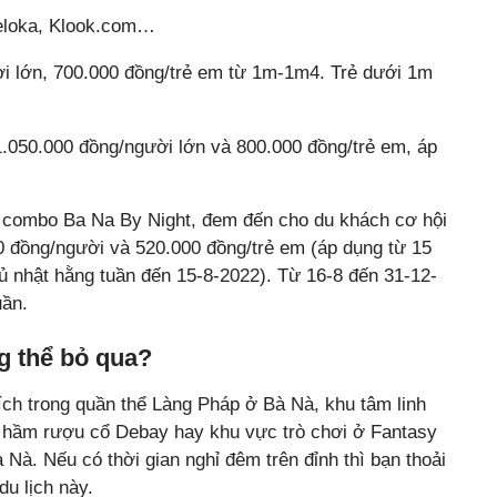
eloka, Klook.com…
i lớn, 700.000 đồng/trẻ em từ 1m-1m4. Trẻ dưới 1m
1.050.000 đồng/người lớn và 800.000 đồng/trẻ em, áp
vé combo Ba Na By Night, đem đến cho du khách cơ hội
 đồng/người và 520.000 đồng/trẻ em (áp dụng từ 15
ủ nhật hằng tuần đến 15-8-2022). Từ 16-8 đến 31-12-
uần.
g thể bỏ qua?
ích trong quần thể Làng Pháp ở Bà Nà, khu tâm linh
, hầm rượu cổ Debay hay khu vực trò chơi ở Fantasy
Nà. Nếu có thời gian nghỉ đêm trên đỉnh thì bạn thoải
u lịch này.