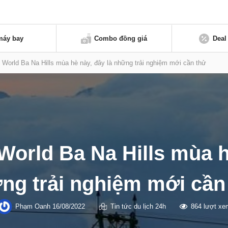
máy bay
Combo đồng giá
Deal
 World Ba Na Hills mùa hè này, đây là những trải nghiệm mới cần thử
World Ba Na Hills mùa h
ng trải nghiệm mới cần
Phạm Oanh
16/08/2022
Tin tức du lịch 24h
864 lượt xe