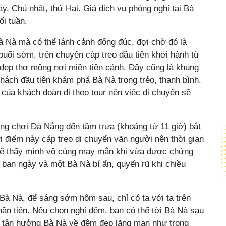
, Chủ nhật, thứ Hai. Giá dịch vụ phòng nghỉ tại Bà
i tuần.
à Nà mà có thể lánh cảnh đông đúc, đợi chờ đó là
buổi sớm, trên chuyến cáp treo đầu tiên khởi hành từ
 đẹp thơ mộng nơi miền tiên cảnh. Đây cũng là khung
khách đầu tiên khám phá Bà Nà trong trẻo, thanh bình.
 của khách đoàn đi theo tour nên việc di chuyển sẽ
ng chơi Đà Nẵng đến tầm trưa (khoảng từ 11 giờ) bắt
i điểm này cáp treo di chuyển vãn người nên thời gian
g sẽ thấy mình vô cùng may mắn khi vừa được chứng
 ban ngày và một Bà Nà bí ẩn, quyến rũ khi chiều
Bà Nà, để sáng sớm hôm sau, chỉ có ta với ta trên
ần tiên. Nếu chọn nghỉ đêm, bạn có thể tới Bà Nà sau
n, tận hưởng Bà Nà về đêm đẹp lãng mạn như trong