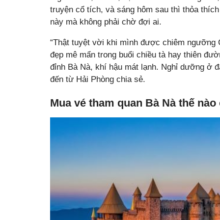
truyện cổ tích, và sáng hôm sau thì thỏa thíc
này mà không phải chờ đợi ai.
“Thật tuyệt vời khi mình được chiêm ngưỡng 
đẹp mê mẩn trong buổi chiều tà hay thiên đườ
đỉnh Bà Nà, khí hậu mát lạnh. Nghỉ dưỡng ở đ
đến từ Hải Phòng chia sẻ.
Mua vé tham quan Bà Nà thế nào