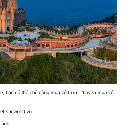
vé, bạn có thể chủ động mua vé trước thay vì mua vé
ket.sunworld.vn
 hành