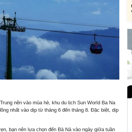
 Trung nên vào mùa hè, khu du lịch Sun World Ba Na
ông nhất vào dịp từ tháng 6 đến tháng 8. Đặc biệt, dịp
vẹn, bạn nên lựa chọn đến Bà Nà vào ngày giữa tuần