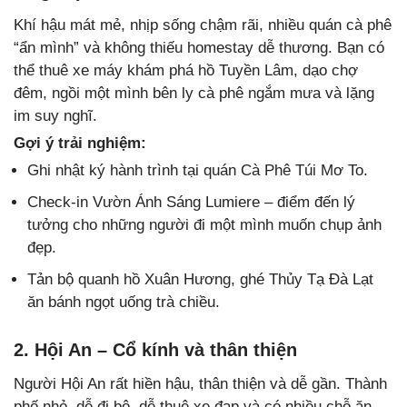
Khí hậu mát mẻ, nhịp sống chậm rãi, nhiều quán cà phê
“ẩn mình” và không thiếu homestay dễ thương. Bạn có
thể thuê xe máy khám phá hồ Tuyền Lâm, dạo chợ
đêm, ngồi một mình bên ly cà phê ngắm mưa và lặng
im suy nghĩ.
Gợi ý trải nghiệm:
Ghi nhật ký hành trình tại quán Cà Phê Túi Mơ To.
Check-in Vườn Ánh Sáng Lumiere – điểm đến lý
tưởng cho những người đi một mình muốn chụp ảnh
đẹp.
Tản bộ quanh hồ Xuân Hương, ghé Thủy Tạ Đà Lạt
ăn bánh ngọt uống trà chiều.
2. Hội An – Cổ kính và thân thiện
Người Hội An rất hiền hậu, thân thiện và dễ gần. Thành
phố nhỏ, dễ đi bộ, dễ thuê xe đạp và có nhiều chỗ ăn