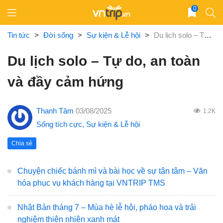
Skip
0
to
content
Tin tức
>
Đời sống
>
Sự kiện & Lễ hội
>
Du lịch solo – Tự do, an toàn và đầy cảm hứng
Du lịch solo – Tự do, an toàn
và đầy cảm hứng
Thanh Tâm
03/08/2025
1.2K
Sống tích cực
,
Sự kiện & Lễ hội
Chia sẻ
Chuyện chiếc bánh mì và bài học về sự tận tâm – Văn
hóa phục vụ khách hàng tại VNTRIP TMS
Nhật Bản tháng 7 – Mùa hè lễ hội, pháo hoa và trải
nghiệm thiên nhiên xanh mát