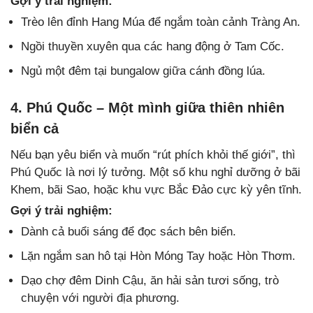
Gợi ý trải nghiệm:
Trèo lên đỉnh Hang Múa để ngắm toàn cảnh Tràng An.
Ngồi thuyền xuyên qua các hang động ở Tam Cốc.
Ngủ một đêm tại bungalow giữa cánh đồng lúa.
4. Phú Quốc – Một mình giữa thiên nhiên
biển cả
Nếu bạn yêu biển và muốn “rút phích khỏi thế giới”, thì
Phú Quốc là nơi lý tưởng. Một số khu nghỉ dưỡng ở bãi
Khem, bãi Sao, hoặc khu vực Bắc Đảo cực kỳ yên tĩnh.
Gợi ý trải nghiệm:
Dành cả buổi sáng để đọc sách bên biển.
Lặn ngắm san hô tại Hòn Móng Tay hoặc Hòn Thơm.
Dạo chợ đêm Dinh Cậu, ăn hải sản tươi sống, trò
chuyện với người địa phương.