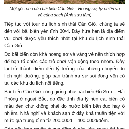
Một góc nhỏ của bãi biển Cần Giờ – Hoang sơ, tự nhiên và
vô cùng sạch (Ảnh sưu tầm)
Tiếp tục với tour du lịch sinh thái Cần Giờ, chúng ta sẽ
đến với bãi biển yên tĩnh 30/4. Đây hứa hẹn là địa điểm
vui chơi được yêu thích nhất tại khu du lịch sinh thái
Cần Giờ.
Do bãi biển còn khá hoang sơ và vắng vẻ nên thích hợp
để bạn tổ chức các trò chơi vận động theo nhóm. Đây
lại trở thành điểm đến lý tưởng của những chuyến du
lịch nghỉ dưỡng, giúp bạn tránh xa sự sôi động vốn có
tại các khu du lịch nổi tiếng.
Bãi biển Cần Giờ cũng giống như bãi biển Đồ Sơn – Hải
Phòng ở ngoài Bắc, do đặc tính địa lý nên cát biển có
màu đen chứ không phải do nước biển bẩn đục hay ô
nhiễm. Nhà nghỉ và khách sạn ở đây khá thuận tiện với
mức giá trung bình từ 200.000đ – 400.000đ/đêm.