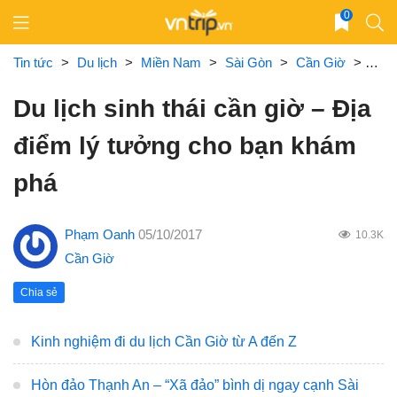
Skip
0
to
content
Tin tức
>
Du lịch
>
Miền Nam
>
Sài Gòn
>
Cần Giờ
>
Du l
Du lịch sinh thái cần giờ – Địa
điểm lý tưởng cho bạn khám
phá
Phạm Oanh
05/10/2017
10.3K
Cần Giờ
Chia sẻ
Kinh nghiệm đi du lịch Cần Giờ từ A đến Z
Hòn đảo Thạnh An – “Xã đảo” bình dị ngay cạnh Sài