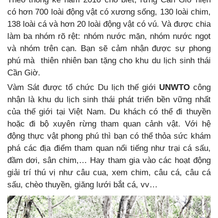
có hơn 700 loài động vật có xương sống, 130 loài chim,
138 loài cá và hơn 20 loài động vật có vú. Và được chia
làm ba nhóm rõ rệt: nhóm nước mặn, nhóm nước ngọt
và nhóm trên cạn. Bạn sẽ cảm nhận được sự phong
phú mà thiên nhiên ban tặng cho khu du lịch sinh thái
Cần Giờ.
Vàm Sát được tổ chức Du lịch thế giới
UNWTO
công
nhận là khu du lịch sinh thái phát triển bền vững nhất
của thế giới tại Việt Nam. Du khách có thể đi thuyền
hoặc đi bộ xuyên rừng tham quan cảnh vật. Với hệ
động thực vật phong phú thì bạn có thể thỏa sức khám
phá các địa điểm tham quan nổi tiếng như trại cá sấu,
đầm dơi, sân chim,… Hay tham gia vào các hoạt động
giải trí thú vị như câu cua, xem chim, câu cá, câu cá
sấu, chèo thuyền, giăng lưới bắt cá, vv…