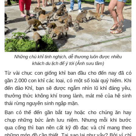
Những chú khỉ tinh nghịch, dễ thương luôn được nhiều
khách du lịch để ý tới (Ảnh sưu tầm)
Từ vài chục con giống khỉ ban đầu cho đến nay đã có
gần 2.000 con khỉ các loại, có một số loài quý hiếm. Khi
đến đảo Khỉ, bạn sẽ được ngắm nhìn lũ khỉ đáng yêu,
thưởng thức không khí trong lành, mát mẻ của hệ sinh
thái rừng nguyên sinh ngập mặn.
Bạn có thể đến gần bắt tay hoặc cho chúng ăn hay
chụp những bức ảnh lưu niệm. Nhưng mỗi khi bước
qua cổng thì bạn nên cất kỹ đồ đạc và chỉ mang theo
những món đồ cần thiết. Tại sao lại như vậy? Bởi vì chỉ