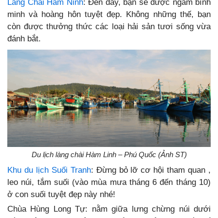
Làng Chài Hàm Ninh
: Đến đây, bạn sẽ được ngắm bình
minh và hoàng hôn tuyệt đẹp. Không những thế, bạn
còn được thưởng thức các loại hải sản tươi sống vừa
đánh bắt.
Du lịch làng chài Hàm Linh – Phú Quốc (Ảnh ST)
Khu du lịch Suối Tranh
: Đừng bỏ lỡ cơ hội tham quan ,
leo núi, tắm suối (vào mùa mưa tháng 6 đến tháng 10)
ở con suối tuyệt đẹp này nhé!
Chùa Hùng Long Tự: nằm giữa lưng chừng núi dưới