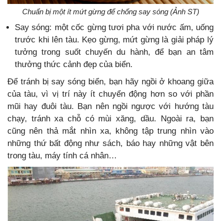
Chuẩn bị một ít mứt gừng để chống say sóng (Ảnh ST)
Say sóng: một cốc gừng tươi pha với nước ấm, uống
trước khi lên tàu. Kẹo gừng, mứt gừng là giải pháp lý
tưởng trong suốt chuyến du hành, để bạn an tâm
thưởng thức cảnh đẹp của biển.
Để tránh bị say sóng biển, bạn hãy ngồi ở khoang giữa
của tàu, vì vị trí này ít chuyển động hơn so với phần
mũi hay đuôi tàu. Bạn nên ngồi ngược với hướng tàu
chạy, tránh xa chỗ có mùi xăng, dầu. Ngoài ra, bạn
cũng nên thả mắt nhìn xa, không tập trung nhìn vào
những thứ bất động như sách, báo hay những vật bên
trong tàu, máy tính cá nhân…