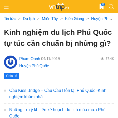
Skip
0
to
content
Tin tức
>
Du lịch
>
Miền Tây
>
Kiên Giang
>
Huyện Phú Quốc
Kinh nghiệm du lịch Phú Quốc
tự túc cần chuẩn bị những gì?
Phạm Oanh
04/11/2019
37.4K
Huyện Phú Quốc
Chia sẻ
Cầu Kiss Bridge – Cầu Cầu Hôn tại Phú Quốc -Kinh
nghiệm khám phá
Những lưu ý khi lên kế hoạch du lịch mùa mưa Phú
Quốc