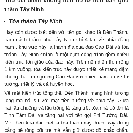
Top địa điểm không nên bỏ lỡ nếu bạn ghé
thăm Tây Ninh
Tòa thánh Tây Ninh
Hay còn được biết đến với tên gọi khác là Đền Thánh,
nằm cách thành phố Tây Ninh chỉ 4 km về phía đông
nam . khu vực này là thánh địa của đạo Cao Đài và tòa
thánh Tây Ninh chính là một cụm công trình gồm nhiều
kiến trúc tôn giáo của đạo này. Trên nền diện tích rộng
1 km vuông, tòa kiến trúc này được thiết kế mang đậm
phong thái tín ngưỡng Cao Đài với nhiều hàm ẩn về tư
tưởng, triết lý và cả huyền học.
Về mặt kiến trúc tổng thể, Đền Thánh mang hình tượng
long mã bái sư với mặt tiền hướng về phía tây. Giữa
hai lầu chuông và lầu trống là tầng trệt tòa nhà có tên là
Tịnh Tâm Đài và tầng hai với tên gọi Phi Tưởng Đài.
Một điều khá đặc biệt là tòa thánh này được xây dựng
bằng bê tông cốt tre mà vẫn giữ được độ chắc chắn,