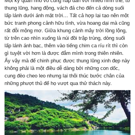
Một kỳ quan nhỏ vô cùng hấp dẫn với nhiều hình thế, từ
thung lũng, hang động, vách đá cho đến cả dòng suối
lấp lánh dưới ánh mặt trời… Tất cả hợp lại tạo nên một
bức tranh phong cảnh hữu tình, vừa hoang dại mà cũng
rất đỗi mộng mơ. Giữa khung cảnh mây trời lồng lộng,
từ trên cao nhìn xuống là núi đồi trập trùng, dòng suối
lấp lánh ánh bạc, thêm vào tiếng chim ca ríu rít thì còn
gì tuyệt vời hơn là được đắm mình trong thiên nhiên.
Ấy vậy mà để chinh phục được thung lũng xinh đẹp này
không phải là một điều dễ dàng bởi những con dốc,
cung đèo cheo leo nhưng lại thôi thúc bước chân của
những phượt thủ để họ vượt qua thử thách này.