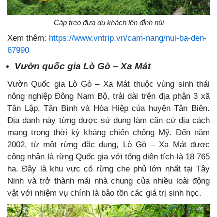
Cáp treo đưa du khách lên đỉnh núi
Xem thêm:
https://www.vntrip.vn/cam-nang/nui-ba-den-
67990
Vườn quốc gia Lò Gò – Xa Mát
Vườn Quốc gia Lò Gò – Xa Mát thuộc vùng sinh thái
nông nghiệp Đông Nam Bộ, trải dài trên địa phận 3 xã
Tân Lập, Tân Bình và Hòa Hiệp của huyện Tân Biên.
Địa danh này từng được sử dụng làm căn cứ địa cách
mạng trong thời kỳ kháng chiến chống Mỹ. Đến năm
2002, từ một rừng đặc dụng, Lò Gò – Xa Mát được
công nhận là rừng Quốc gia với tổng diện tích là 18 765
ha. Đây là khu vực có rừng che phủ lớn nhất tại Tây
Ninh và trở thành mái nhà chung của nhiều loài động
vật với nhiệm vụ chính là bảo tồn các giá trị sinh học.