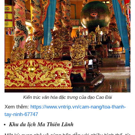
Kiến trúc văn hóa đặc trưng của đạo Cao Đài
Xem thêm:
https://www.vntrip.vn/cam-nang/toa-thanh-
tay-ninh-67747
Khu du lịch Ma Thiên Lãnh