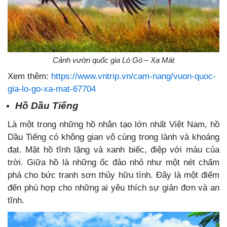
Cảnh vườn quốc gia Lò Gò – Xa Mát
Xem thêm:
https://www.vntrip.vn/cam-nang/vuon-quoc-
gia-lo-go-xa-mat-67704
Hồ Dầu Tiếng
Là một trong những hồ nhân tạo lớn nhất Việt Nam, hồ
Dầu Tiếng có không gian vô cùng trong lành và khoáng
đạt. Mặt hồ tĩnh lặng và xanh biếc, điệp với màu của
trời. Giữa hồ là những ốc đảo nhỏ như một nét chấm
phá cho bức tranh sơn thủy hữu tình. Đây là một điểm
đến phù hợp cho những ai yêu thích sự giản đơn và an
tĩnh.