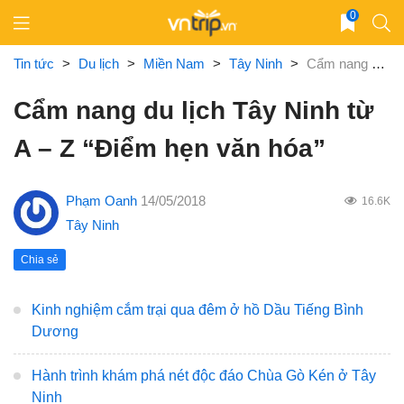
Skip
0
to
content
Tin tức
>
Du lịch
>
Miền Nam
>
Tây Ninh
>
Cẩm nang du lịch Tây Ninh từ A – Z “Điểm hẹn văn hóa”
Cẩm nang du lịch Tây Ninh từ
A – Z “Điểm hẹn văn hóa”
Phạm Oanh
14/05/2018
16.6K
Tây Ninh
Chia sẻ
Kinh nghiệm cắm trại qua đêm ở hồ Dầu Tiếng Bình
Dương
Hành trình khám phá nét độc đáo Chùa Gò Kén ở Tây
Ninh