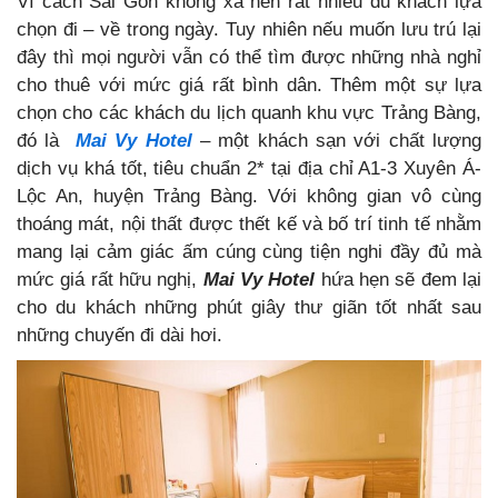
Vì cách Sài Gòn không xa nên rất nhiều du khách lựa
chọn đi – về trong ngày. Tuy nhiên nếu muốn lưu trú lại
đây thì mọi người vẫn có thể tìm được những nhà nghỉ
cho thuê với mức giá rất bình dân. Thêm một sự lựa
chọn cho các khách du lịch quanh khu vực Trảng Bàng,
đó là
Mai Vy Hotel
– một khách sạn với chất lượng
dịch vụ khá tốt, tiêu chuẩn 2* tại địa chỉ A1-3 Xuyên Á-
Lộc An, huyện Trảng Bàng. Với không gian vô cùng
thoáng mát, nội thất được thết kế và bố trí tinh tế nhằm
mang lại cảm giác ấm cúng cùng tiện nghi đầy đủ mà
mức giá rất hữu nghị,
Mai Vy Hotel
hứa hẹn sẽ đem lại
cho du khách những phút giây thư giãn tốt nhất sau
những chuyến đi dài hơi.