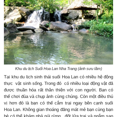
Khu du lịch Suối Hoa Lan Nha Trang (ảnh sưu tầm)
Tại khu du lịch sinh thái suối Hoa Lan có nhiều hệ động
thực vật sinh sống. Trong đó có nhiều loại động vật đã
được thuần hóa rất thân thiện với con người. Bạn có
thể chơi đùa và chụp ảnh cùng chúng. Còn một điều thú
vị hơn đó là bạn có thể cắm trại ngay bên cạnh suối
Hoa Lan. Không gian thoáng đãng mát mẻ bạn cùng bạn
bè có thể khám phá núi rừng, đốt lửa trại và ngắm sao