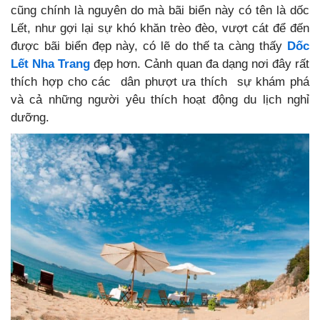
cũng chính là nguyên do mà bãi biển này có tên là dốc
Lết, như gợi lại sự khó khăn trèo đèo, vượt cát để đến
được bãi biển đẹp này, có lẽ do thế ta càng thấy
Dốc
Lết Nha Trang
đẹp hơn. Cảnh quan đa dạng nơi đây rất
thích hợp cho các dân phượt ưa thích sự khám phá
và cả những người yêu thích hoạt động du lịch nghỉ
dưỡng.