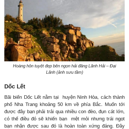
Hoàng hôn tuyệt đẹp bên ngọn hải đăng Lãnh Hải – Đại
Lãnh (ảnh sưu tầm)
Dốc Lết
Bãi biển Dốc Lết nằm tại huyện Ninh Hòa, cách thành
phố Nha Trang khoảng 50 km về phía Bắc. Muốn tới
được đây bạn phải trải qua nhiều con đèo, đụn cát lớn,
có thể điều đó sẽ khiến bạn mệt mỏi nhưng trái ngọt
bạn nhận được sau đó là hoàn toàn xứng đáng. Đây