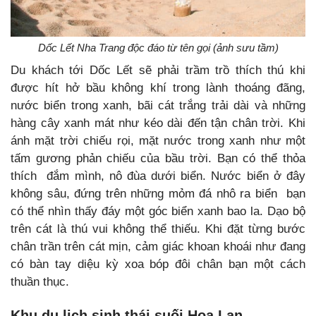
Dốc Lết Nha Trang độc đáo từ tên gọi (ảnh sưu tầm)
Du khách tới Dốc Lết sẽ phải trầm trồ thích thú khi
được hít hở bầu không khí trong lành thoáng đãng,
nước biển trong xanh, bãi cát trắng trải dài và những
hàng cây xanh mát như kéo dài đến tận chân trời. Khi
ánh mặt trời chiếu rọi, mặt nước trong xanh như một
tấm gương phản chiếu của bầu trời. Bạn có thể thỏa
thích đắm mình, nô đùa dưới biển. Nước biển ở đây
không sâu, đứng trên những mỏm đá nhô ra biển bạn
có thể nhìn thấy đáy một góc biển xanh bao la. Dạo bộ
trên cát là thú vui không thể thiếu. Khi đặt từng bước
chân trần trên cát mịn, cảm giác khoan khoái như đang
có bàn tay diệu kỳ xoa bóp đôi chân bạn một cách
thuần thục.
Khu du lịch sinh thái suối Hoa Lan