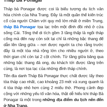
Tháp bà Ponagar được coi là biểu tượng du lịch văn
hóa chính của Nha Trang. Đây là một quần thể kiến trúc
cổ của người Chăm với quy mô lớn nhất ở miền Trung,
tháp Bà Ponagar
tọa lạc trên một đỉnh đồi nhỏ ở cửa
sông Cái. Tổng thể di tích gồm 3 tầng thấp là ngôi tháp
cổng mà đến nay còn sót lại chỉ là những bậc thang để
dẫn lên tầng giữa – nơi được người ta cho rằng trước
đây là một tòa nhà rộng lớn cho nhiều người ở, theo
thời gian chỉ còn lại 2 cột chính. Từ tầng giữa băng qua
những bậc thang đá ong, du khách tới được tầng trên
cùng, là nơi tọa lạc của những đỉnh tháp chính.
Tên địa danh Tháp Bà Ponagar thực chất được lấy theo
tòa tháp cao nhất, cao khoảng 23 mét và xung quanh là
4 tòa tháp nhỏ hơn cùng 2 miếu thờ. Phong cảnh đẹp
cộng với những yếu tố văn hóa, thật dễ hiểu khi tháp Bà
Ponagar là một trong
những địa điểm du lịch nên đến
ở Nha Trang.