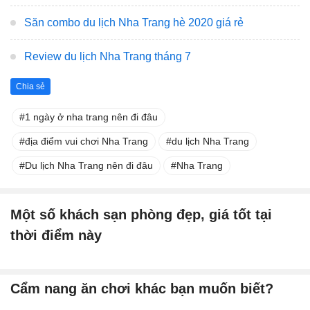
Săn combo du lịch Nha Trang hè 2020 giá rẻ
Review du lịch Nha Trang tháng 7
Chia sẻ
1 ngày ở nha trang nên đi đâu
địa điểm vui chơi Nha Trang
du lịch Nha Trang
Du lịch Nha Trang nên đi đâu
Nha Trang
Một số khách sạn phòng đẹp, giá tốt tại
thời điểm này
Cẩm nang ăn chơi khác bạn muốn biết?