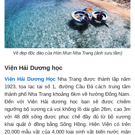
Vẻ đẹp độc đáo của Hòn Mun Nha Trang (ảnh sưu tầm)
Viện Hải Dương học
Viện Hải Dương Học
Nha Trang được thành lập năm
1923, tọa lạc tại số 1, đường Cầu Đá cách trung tâm
thành phố Nha Trang khoảng 6km về hướng Đông Nam.
Đến với Viện Hải dương học bạn sẽ được chiêm
ngưỡng bộ xương cá voi khổng lồ dài gần 26m, cao 3m
với 48 đốt sống được phục chế đầy đủ từ bộ xương
khai quật ở đồng bằng Sông Hồng. Hiện Viện có trên
20.000 mẫu vật của 4.000 loại sinh vật biển nước mặn