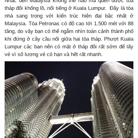
Nhắc đến Malaysia không thể nào mà quên được tòa
tháp đôi khổng lồ, nổi tiếng ở Kuala Lumpur. Đây là tòa
nhà sang trọng với kiến trúc hiện đại bậc nhất ở
Malaysia. Tòa Petronas có độ cao tới 1.500 mét với 88
tầng, do vậy bạn có thể ngắm nhìn toàn cảnh thành phố
khi đứng ở cây cầu nối giữa hai tòa tháp. Phượt Kuala
Lumpur các bạn nên có mặt ở tháp đôi rất sớm để lấy
vé vì số lượng vé có hạn và hết rất nhanh.