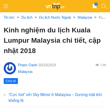
Skip
0
to
content
Tin tức
>
Du lịch
>
Du lịch Nước Ngoài
>
Malaysia
>
Kinh nghiệm du lịch Kuala Lumpur Malaysia chi tiết, cập nhật 2018
Kinh nghiệm du lịch Kuala
Lumpur Malaysia chi tiết, cập
nhật 2018
Phạm Oanh
30/10/2019
2.9K
Malaysia
Chia sẻ
“Cực hot” với Sky Mirror ở Malaysia – Gương mặt trời
khổng lồ