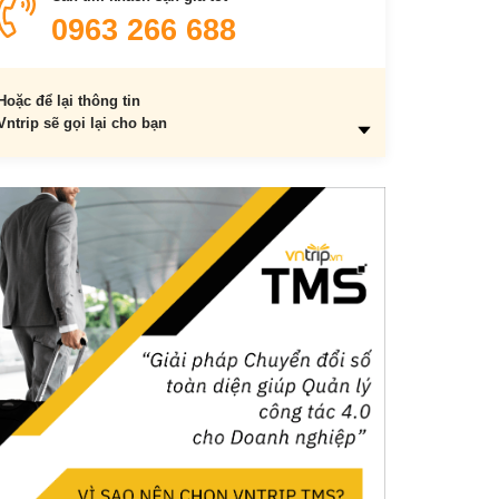
Phố đêm Huế
0963 266 688
Chợ Đông Ba
Các món ăn đặc sản ở Huế
Hoặc để lại thông tin
Cơm hến
Vntrip sẽ gọi lại cho bạn
Các loại bánh Huế
Bún bò huế
Nem lụi
Khách sạn, nhà nghỉ và homestay ở Huế