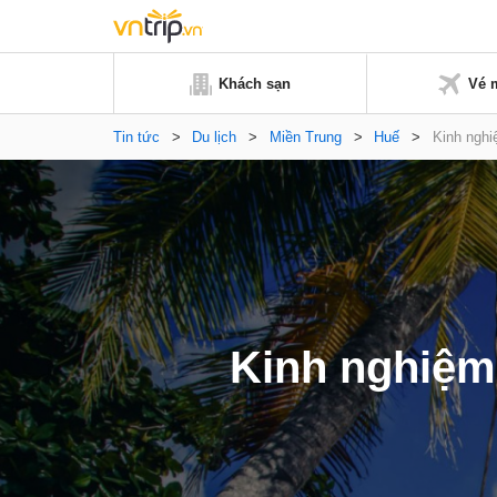
Khách sạn
Vé 
Tin tức
>
Du lịch
>
Miền Trung
>
Huế
>
Kinh nghi
Kinh nghiệm 