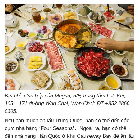
Địa chỉ: Căn bếp của Megan, 5/F, trung tâm Lok Kei,
165 – 171 đường Wan Chai, Wan Chai; ĐT +852 2866
8305.
Nếu bạn muốn ăn lẩu Trung Quốc, bạn có thể đến các
cụm nhà hàng “Four Seasons”. Ngoài ra, bạn có thể
đến nhà hàng Hàn Quốc ở khu Causeway Bay để ăn lẩu