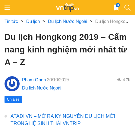
Skip
0
to
content
Tin tức
>
Du lịch
>
Du lịch Nước Ngoài
>
Du lịch Hongkong 2019 – Cẩm nang kinh nghiệm mới nhất từ A – Z
Du lịch Hongkong 2019 – Cẩm
nang kinh nghiệm mới nhất từ
A – Z
Phạm Oanh
30/10/2019
4.7K
Du lịch Nước Ngoài
Chia sẻ
ATADI.VN – MỞ RA KỶ NGUYÊN DU LỊCH MỚI
TRONG HỆ SINH THÁI VNTRIP