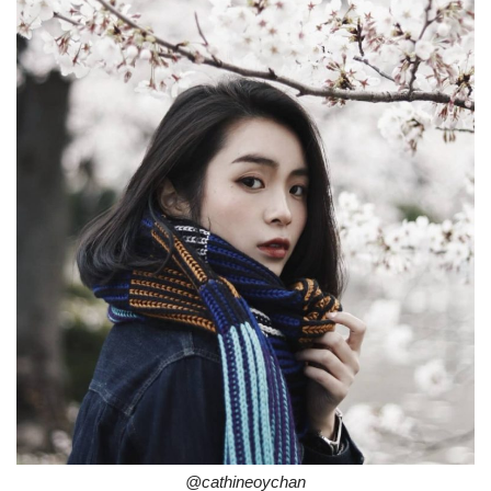
@cathineoychan