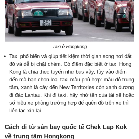
Taxi ở Hongkong
Taxi phổ biến và giúp tiết kiệm thời gian song hơi đắt
đỏ và dễ bị chặt chém. Có điểm đặc biệt ở taxi Hong
Kong là chia theo tuyến như bus vậy, tùy vào điểm
đến mà bạn chọn loại taxi màu phù hợp: màu đỏ trung
tâm, xanh lá cây đến New Territories còn xanh dương
đi đảo Lantau. Khi đi taxi, hãy nhớ tên của tài xế hoặc
số hiệu xe phòng trường hợp để quên đồ trên xe thì
liên lạc xin lại.
Cách đi từ sân bay quốc tế Chek Lap Kok
về trung tâm Hongkong