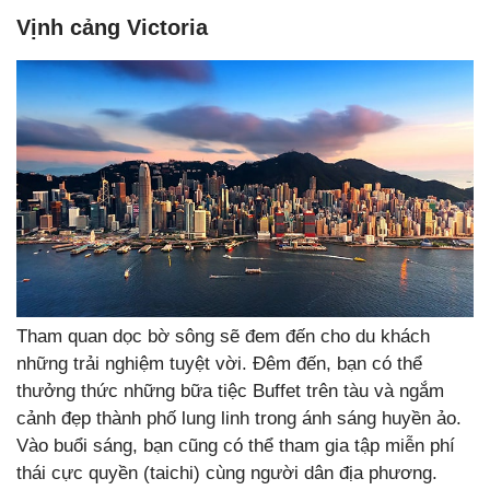
Vịnh cảng Victoria
Tham quan dọc bờ sông sẽ đem đến cho du khách
những trải nghiệm tuyệt vời. Đêm đến, bạn có thể
thưởng thức những bữa tiệc Buffet trên tàu và ngắm
cảnh đẹp thành phố lung linh trong ánh sáng huyền ảo.
Vào buổi sáng, bạn cũng có thể tham gia tập miễn phí
thái cực quyền (taichi) cùng người dân địa phương.