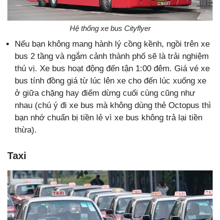
Hệ thống xe bus Cityflyer
Nếu bạn không mang hành lý cồng kềnh, ngồi trên xe
bus 2 tầng và ngắm cảnh thành phố sẽ là trải nghiệm
thú vị. Xe bus hoạt động đến tận 1:00 đêm. Giá vé xe
bus tính đồng giá từ lúc lên xe cho đến lúc xuống xe
ở giữa chặng hay điểm dừng cuối cùng cũng như
nhau (chú ý đi xe bus mà không dùng thẻ Octopus thì
bạn nhớ chuẩn bị tiền lẻ vì xe bus không trả lại tiền
thừa).
Taxi