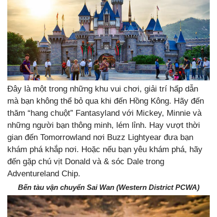
Đây là một trong những khu vui chơi, giải trí hấp dẫn
mà bạn không thể bỏ qua khi đến Hồng Kông. Hãy đến
thăm “hang chuột” Fantasyland với Mickey, Minnie và
những người bạn thông minh, lém lỉnh. Hay vượt thời
gian đến Tomorrowland nơi Buzz Lightyear đưa bạn
khám phá khắp nơi. Hoặc nếu bạn yêu khám phá, hãy
đến gặp chú vịt Donald và & sóc Dale trong
Adventureland Chip.
Bến tàu vận chuyển Sai Wan (Western District PCWA)