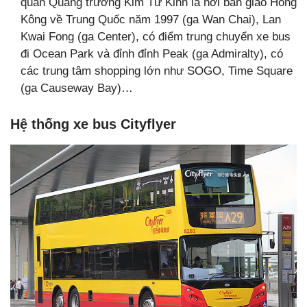
quan Quảng trường Kim Tử Kinh là nơi bàn giao Hồng
Kông về Trung Quốc năm 1997 (ga Wan Chai), Lan
Kwai Fong (ga Center), có điểm trung chuyển xe bus
đi Ocean Park và đỉnh đỉnh Peak (ga Admiralty), có
các trung tâm shopping lớn như SOGO, Time Square
(ga Causeway Bay)…
Hệ thống xe bus Cityflyer