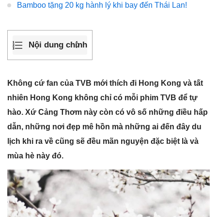
Bamboo tặng 20 kg hành lý khi bay đến Thái Lan!
Nội dung chính
Không cứ fan của TVB mới thích đi Hong Kong và tất
nhiên Hong Kong không chỉ có mỗi phim TVB để tự
hào. Xứ Cảng Thơm này còn có vô số những điều hấp
dẫn, những nơi đẹp mê hồn mà những ai đến đây du
lịch khi ra về cũng sẽ đều mãn nguyện đặc biệt là và
mùa hè này đó.