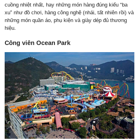
cuồng nhiệt nhất, hay những món hàng đúng kiểu “ba
xu” như đồ chơi, hàng công nghệ (nhái, tất nhiên rồi) và
những món quần áo, phụ kiện và giày dép đủ thương
hiệu.
Công viên Ocean Park