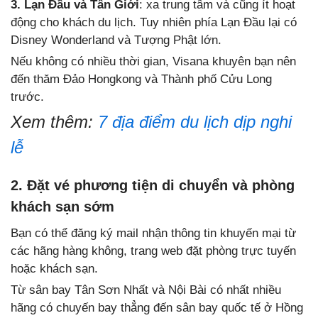
3. Lạn Đầu và Tân Giới
: xa trung tâm và cũng ít hoạt
động cho khách du lịch. Tuy nhiên phía Lạn Đầu lại có
Disney Wonderland và Tượng Phật lớn.
Nếu không có nhiều thời gian, Visana khuyên bạn nên
đến thăm Đảo Hongkong và Thành phố Cửu Long
trước.
Xem thêm:
7 địa điểm du lịch dịp nghi
lễ
2. Đặt vé phương tiện di chuyển và phòng
khách sạn sớm
Bạn có thể đăng ký mail nhận thông tin khuyến mại từ
các hãng hàng không, trang web đặt phòng trực tuyến
hoặc khách sạn.
Từ sân bay Tân Sơn Nhất và Nội Bài có nhất nhiều
hãng có chuyến bay thẳng đến sân bay quốc tế ở Hồng