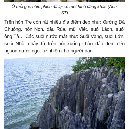
Ở mỗi góc nhìn phiến đá lại có một hình dáng khác (Ảnh:
ST)
Trên hòn Tre còn rất nhiều địa điểm đẹp như:
đường Đá
Chuông, hòn Non, đầu Rùa, mũi Viết, suối Lách, suối
ông Tà… Các suối nước mát như: Suối Vàng, suối Lớn,
suối Nhỏ, chảy từ trên núi xuống chân đảo đem đến
nguồn nước ngọt tự nhiên cho người dân.