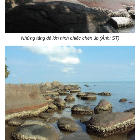
Những tảng đá lớn hình chiếc chén úp (Ảnh: ST)