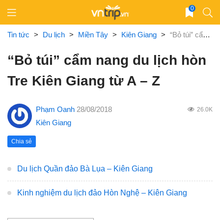
Skip
0
to
content
Tin tức
>
Du lịch
>
Miền Tây
>
Kiên Giang
>
“Bỏ túi” cẩm nang du lịch hòn Tre Kiên Giang từ A – Z
“Bỏ túi” cẩm nang du lịch hòn
Tre Kiên Giang từ A – Z
Phạm Oanh
28/08/2018
26.0K
Kiên Giang
Chia sẻ
Du lịch Quần đảo Bà Lụa – Kiên Giang
Kinh nghiệm du lịch đảo Hòn Nghệ – Kiên Giang