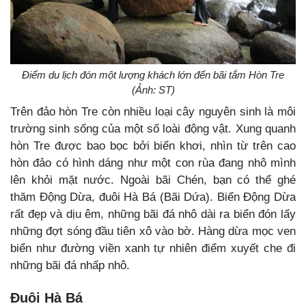
Điểm du lịch đón một lượng khách lớn đến bãi tắm Hòn Tre
(Ảnh: ST)
Trên đảo hòn Tre còn nhiều loại cây nguyên sinh là môi
trường sinh sống của một số loài động vật. Xung quanh
hòn Tre được bao bọc bởi biển khơi, nhìn từ trên cao
hòn đảo có hình dáng như một con rùa đang nhô mình
lên khỏi mặt nước. Ngoài bãi Chén, bạn có thể ghé
thăm Động Dừa, đuôi Hà Bá (Bãi Dứa). Biển Động Dừa
rất đẹp và dịu êm, những bãi đá nhô dài ra biển đón lấy
những đợt sóng đầu tiên xô vào bờ. Hàng dừa mọc ven
biển như đường viền xanh tự nhiên điểm xuyết che đi
những bãi đá nhấp nhô.
Đuôi Hà Bá