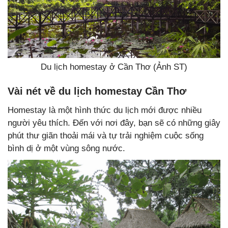
Du lịch homestay ở Cần Thơ (Ảnh ST)
Vài nét về
du lịch homestay Cần Thơ
Homestay là một hình thức du lịch mới được nhiều
người yêu thích. Đến với nơi đây, bạn sẽ có những giây
phút thư giãn thoải mái và tự trải nghiệm cuộc sống
bình dị ở một vùng sông nước.