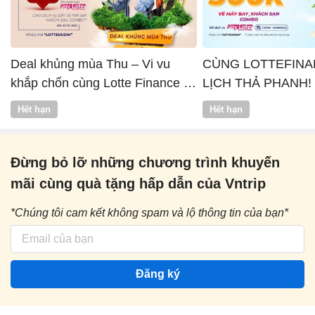
Deal khủng mùa Thu – Vi vu
CÙNG LOTTEFINA
khắp chốn cùng Lotte Finance x
LỊCH THẢ PHANH!
Vntrip
Hết hạn
Hết hạn
Đừng bỏ lỡ những chương trình khuyến
mãi cùng quà tặng hấp dẫn của Vntrip
*Chúng tôi cam kết không spam và lộ thông tin của bạn*
Đăng ký