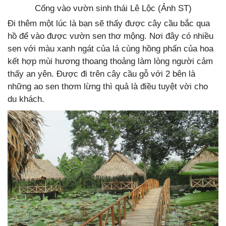
Cổng vào vườn sinh thái Lê Lộc (Ảnh ST)
Đi thêm một lúc là bạn sẽ thấy được cây cầu bắc qua
hồ để vào được vườn sen thơ mộng. Nơi đây có nhiều
sen với màu xanh ngát của lá cùng hồng phấn của hoa
kết hợp mùi hương thoang thoảng làm lòng người cảm
thấy an yên. Được đi trên cây cầu gỗ với 2 bên là
những ao sen thơm lừng thì quả là điều tuyệt vời cho
du khách.