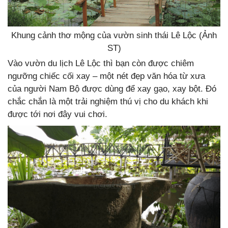
Khung cảnh thơ mộng của vườn sinh thái Lê Lộc (Ảnh
ST)
Vào vườn du lịch Lê Lộc thì bạn còn được chiêm
ngưỡng chiếc cối xay – một nét đẹp văn hóa từ xưa
của người Nam Bộ được dùng để xay gạo, xay bột. Đó
chắc chắn là một trải nghiệm thú vị cho du khách khi
được tới nơi đây vui chơi.