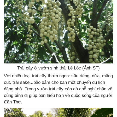
Trái cây ở vườn sinh thái Lê Lộc (Ảnh ST)
Với nhiều loại trái cây thơm ngon: sầu riêng, dừa, măng
cụt, trái sake,..bảo đảm cho bạn một chuyến du lịch
đáng nhớ. Trong vườn trái cây còn có chỗ nghỉ chân vô
cùng bình dị giúp bạn hiểu hơn về cuộc sống của người
Cần Thơ.