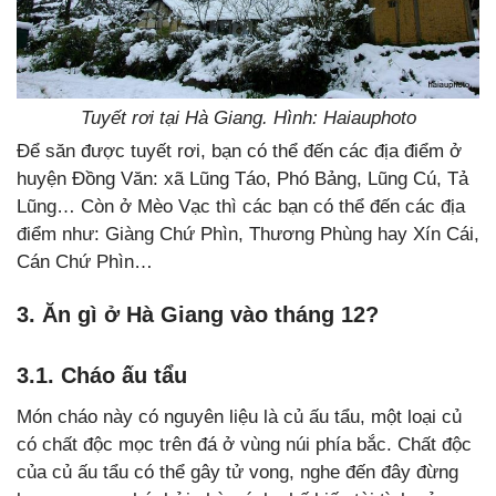
Tuyết rơi tại Hà Giang. Hình: Haiauphoto
Để săn được tuyết rơi, bạn có thể đến các địa điểm ở
huyện Đồng Văn: xã Lũng Táo, Phó Bảng, Lũng Cú, Tả
Lũng… Còn ở Mèo Vạc thì các bạn có thể đến các địa
điểm như: Giàng Chứ Phìn, Thương Phùng hay Xín Cái,
Cán Chứ Phìn…
3. Ăn gì ở Hà Giang vào tháng 12?
3.1. Cháo ấu tẩu
Món cháo này có nguyên liệu là củ ấu tẩu, một loại củ
có chất độc mọc trên đá ở vùng núi phía bắc. Chất độc
của củ ấu tẩu có thể gây tử vong, nghe đến đây đừng