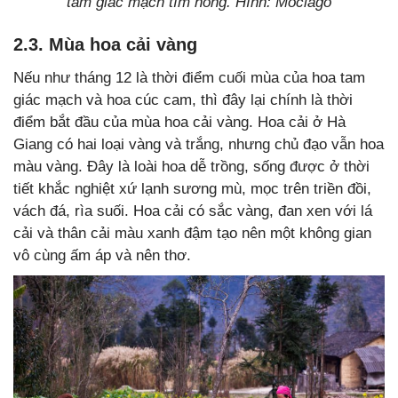
tam giác mạch tím hồng. Hình: Moclago
2.3. Mùa hoa cải vàng
Nếu như tháng 12 là thời điểm cuối mùa của hoa tam
giác mạch và hoa cúc cam, thì đây lại chính là thời
điểm bắt đầu của mùa hoa cải vàng. Hoa cải ở Hà
Giang có hai loại vàng và trắng, nhưng chủ đạo vẫn hoa
màu vàng. Đây là loài hoa dễ trồng, sống được ở thời
tiết khắc nghiệt xứ lạnh sương mù, mọc trên triền đồi,
vách đá, rìa suối. Hoa cải có sắc vàng, đan xen với lá
cải và thân cải màu xanh đậm tạo nên một không gian
vô cùng ấm áp và nên thơ.