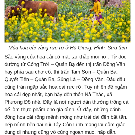
Mùa hoa cải vàng rực rỡ ở Hà Giang. Hình: Sưu tầm
Sắc vàng của hoa cải có mặt tại khắp mọi nơi. Từ dọc
đường từ Cổng Trời – Quản Bạ đến thị trấn Đồng Văn
hay phía sau chợ cổ, thị trấn Tam Sơn – Quản Bạ,
Quyết Tiến – Quản Bạ, Sủng Là – Đồng Văn. Đâu đâu
cũng tràn ngập sắc hoa cải rực rỡ. Tuy nhiên để ngắm
hoa cải đẹp nhất, bạn hãy đến thôn Nà Thác, xã
Phương Độ nhé. Đây là nơi người dân thường trồng cải
để làm thực phẩm cho gia đình. Ở đây, những cánh
đồng hoa cải rộng mênh mông như trải dài đến bất tận,
nép mình bên dãi núi Tây Côn Lĩnh mang lại cảm giác
dung dị nhưng cũng vô cùng ngoạn mục, hấp dẫn.