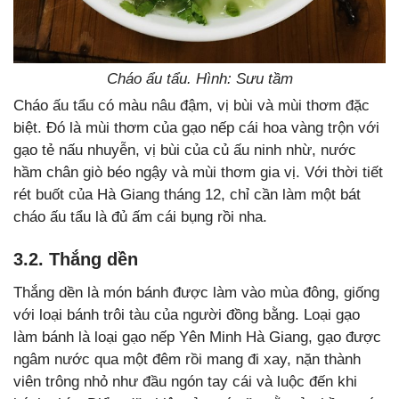
Cháo ẩu tẩu. Hình: Sưu tầm
Cháo ấu tẩu có màu nâu đậm, vị bùi và mùi thơm đặc
biệt. Đó là mùi thơm của gạo nếp cái hoa vàng trộn với
gạo tẻ nấu nhuyễn, vị bùi của củ ấu ninh nhừ, nước
hầm chân giò béo ngậy và mùi thơm gia vị. Với thời tiết
rét buốt của Hà Giang tháng 12, chỉ cần làm một bát
cháo ấu tẩu là đủ ấm cái bụng rồi nha.
3.2. Thắng dền
Thắng dền là món bánh được làm vào mùa đông, giống
với loại bánh trôi tàu của người đồng bằng. Loại gạo
làm bánh là loại gạo nếp Yên Minh Hà Giang, gạo được
ngâm nước qua một đêm rồi mang đi xay, nặn thành
viên trông nhỏ như đầu ngón tay cái và luộc đến khi