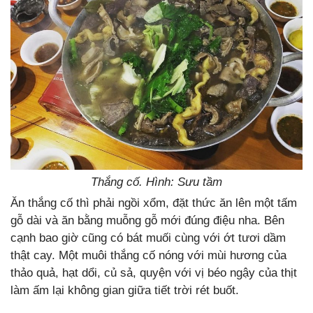
Thắng cố. Hình: Sưu tầm
Ăn thắng cố thì phải ngồi xổm, đặt thức ăn lên một tấm
gỗ dài và ăn bằng muỗng gỗ mới đúng điệu nha. Bên
cạnh bao giờ cũng có bát muối cùng với ớt tươi dầm
thật cay. Một muôi thắng cố nóng với mùi hương của
thảo quả, hạt dổi, củ sả, quyện với vị béo ngậy của thịt
làm ấm lại không gian giữa tiết trời rét buốt.