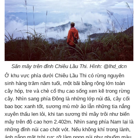
Săn mây trên đỉnh Chiêu Lầu Thi. Hình: @lhd_dcn
Ở khu vực phía dưới Chiêu Lầu Thi có rừng nguyên
sinh hàng trăm năm tuổi, một bãi bằng rộng lớn toàn
cây hóp, tre và chè cổ thụ cao sống xen kẽ trong rừng
cây. Nhìn sang phía Đông là những lớp núi đá, cây cối
bao bọc xanh tốt, sương mù mờ ảo lẫn những tia nắng
xuyên thấu len lỏi, khi tan sương thì mây trôi như biển
mây trên độ cao hơn 2.402m. Nhìn sang phía Nam lại là
những đỉnh núi cao chót vót. Nếu không khí trong lành,
ánh nắng mặt trời rực rỡ làm ngọn núi như nhuốm màu