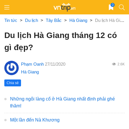
Skip
0
to
content
Tin tức
>
Du lịch
>
Tây Bắc
>
Hà Giang
>
Du lịch Hà Giang tháng 12 có gì đẹp?
Du lịch Hà Giang tháng 12 có
gì đẹp?
Phạm Oanh
27/11/2020
2.6K
Hà Giang
Chia sẻ
Những ngôi làng cổ ở Hà Giang nhất định phải ghé
thăm!
Một lần đến Nà Khương