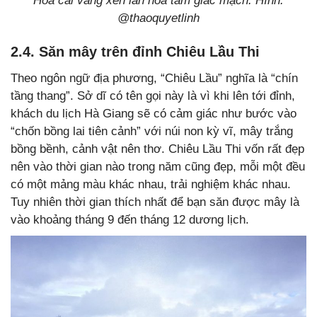
Hoa cải vàng xen lẫn hoa tam giác mạch. Hình:
@thaoquyetlinh
2.4. Săn mây trên đỉnh Chiêu Lầu Thi
Theo ngôn ngữ địa phương, “Chiêu Lầu” nghĩa là “chín
tầng thang”. Sở dĩ có tên gọi này là vì khi lên tới đỉnh,
khách du lịch Hà Giang sẽ có cảm giác như bước vào
“chốn bồng lai tiên cảnh” với núi non kỳ vĩ, mây trắng
bồng bềnh, cảnh vật nên thơ. Chiêu Lầu Thi vốn rất đẹp
nên vào thời gian nào trong năm cũng đẹp, mỗi một đều
có một mảng màu khác nhau, trải nghiệm khác nhau.
Tuy nhiên thời gian thích nhất để bạn săn được mây là
vào khoảng tháng 9 đến tháng 12 dương lịch.