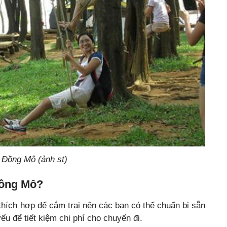
h Đồng Mô (ảnh st)
Đồng Mô?
thích hợp để cắm trại nên các bạn có thể chuẩn bị sẵn
ếu để tiết kiệm chi phí cho chuyến đi.