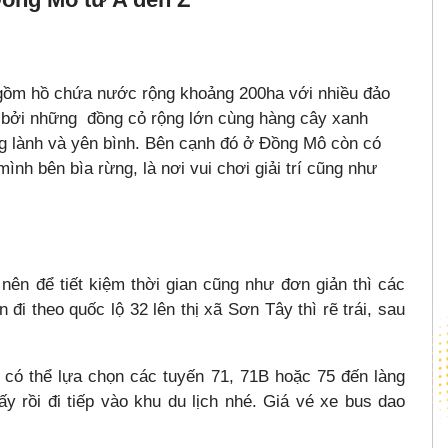
gồm hồ chứa nước rộng khoảng 200ha với nhiều đảo
 bởi những đồng cỏ rộng lớn cùng hàng cây xanh
ng lành và yên bình. Bên cạnh đó ở Đồng Mô còn có
ình bên bìa rừng, là nơi vui chơi giải trí cũng như
n để tiết kiệm thời gian cũng như đơn giản thì các
đi theo quốc lộ 32 lên thị xã Sơn Tây thì rẽ trái, sau
 có thể lựa chọn các tuyến 71, 71B hoặc 75 đến làng
y rồi đi tiếp vào khu du lịch nhé. Giá vé xe bus dao