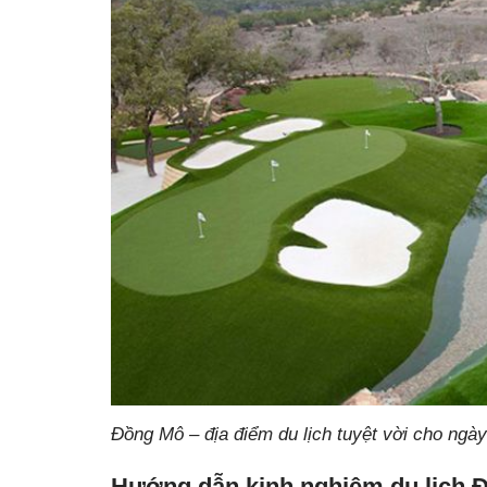
Đồng Mô – địa điểm du lịch tuyệt vời cho ngày
Hướng dẫn kinh nghiệm du lịch 