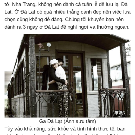
tới Nha Trang, không nên dành cả tuần lễ để lưu lại Đà
Lạt. Ở Đà Lạt có quá nhiều thắng cảnh đẹp nên việc lựa
chọn cũng không dễ dàng. Chúng tôi khuyên bạn nên
dành ra 3 ngày ở Đà Lạt để nghỉ ngơi và thưởng ngoạn.
Ga Đà Lạt (Ảnh sưu tầm)
Tùy vào khả năng, sức khỏe và tình hình thực tế, bạn