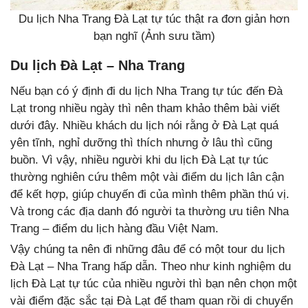
Du lịch Nha Trang Đà Lạt tự túc thật ra đơn giản hơn
bạn nghĩ (Ảnh sưu tầm)
Du lịch Đà Lạt – Nha Trang
Nếu bạn có ý định đi du lịch Nha Trang tự túc đến Đà
Lạt trong nhiều ngày thì nên tham khảo thêm bài viết
dưới đây. Nhiều khách du lịch nói rằng ở Đà Lạt quá
yên tĩnh, nghỉ dưỡng thì thích nhưng ở lâu thì cũng
buồn. Vì vậy, nhiều người khi du lịch Đà Lạt tự túc
thường nghiên cứu thêm một vài điểm du lịch lân cận
để kết hợp, giúp chuyến đi của mình thêm phần thú vị.
Và trong các địa danh đó người ta thường ưu tiên Nha
Trang – điểm du lịch hàng đầu Việt Nam.
Vậy chúng ta nên đi những đâu để có một tour du lịch
Đà Lạt – Nha Trang hấp dẫn. Theo như kinh nghiệm du
lịch Đà Lạt tự túc của nhiều người thì bạn nên chọn một
vài điểm đặc sắc tại Đà Lạt để tham quan rồi di chuyển