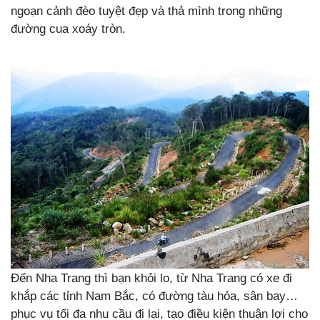
ngoạn cảnh đèo tuyệt đẹp và thả mình trong những
đường cua xoáy tròn.
Đến Nha Trang thì bạn khỏi lo, từ Nha Trang có xe đi
khắp các tỉnh Nam Bắc, có đường tàu hỏa, sân bay…
phục vụ tối đa nhu cầu đi lại, tạo điều kiện thuận lợi cho