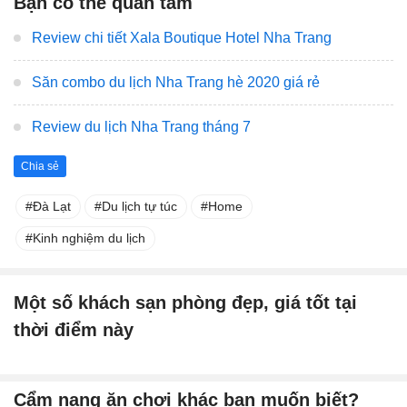
Bạn có thể quan tâm
Review chi tiết Xala Boutique Hotel Nha Trang
Săn combo du lịch Nha Trang hè 2020 giá rẻ
Review du lịch Nha Trang tháng 7
Chia sẻ
Đà Lạt
Du lịch tự túc
Home
Kinh nghiệm du lịch
Một số khách sạn phòng đẹp, giá tốt tại
thời điểm này
Cẩm nang ăn chơi khác bạn muốn biết?