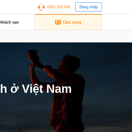
0963 266 688
Đăng nhập
 khách sạn
Cẩm nang
ch ở Việt Nam