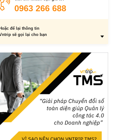
4.1. Bản Lác – Mai Châu
0963 266 688
4.2. Nậm Đăm – Hà Giang
4.3. Khu vực đồng bằng sông Cửu Long
Hoặc để lại thông tin
4.4. Khu vực Tây Nguyên
Vntrip sẽ gọi lại cho bạn