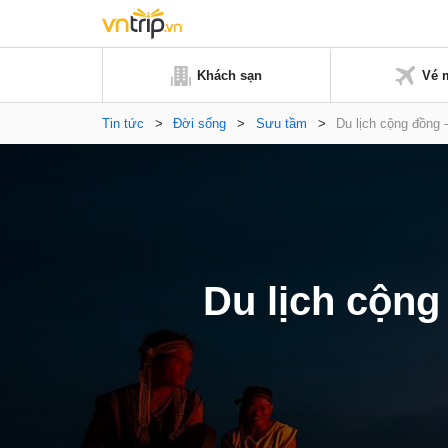
Khách sạn
Vé 
Tin tức
>
Đời sống
>
Sưu tầm
>
Du lịch cộng đồng
Du lịch cộng