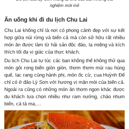
nghiệm mới mẻ
Ăn uống khi đi du lịch Chu Lai
Chu Lai không chỉ là nơi có phong cảnh đẹp với sự kết
hợp giữa núi rừng và biển cả mà còn sở hữu rất nhiều
món ăn được làm từ hải sản độc đáo, lạ miệng và kích
thích tối đa vị giác của thực khách.
Du lịch Chu Lai tự túc các bạn không thể không thử qua
món gỏi rong biển giòn giòn, thơm thơm mùi rau húng
quế, lạc rang cùng hành phi, món ốc cừ, cua Huỳnh Đế
chỉ có ở đảo Lý Sơn với hương vị mặn mòi của biển cả.
Ngoài ra cũng có những món ăn thơm ngon khác được
du khách lựa chọn nhiều như ram nướng, cháo nhum
biển, cá tà ma,…