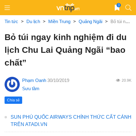
Skip
0
to
content
Tin tức
>
Du lịch
>
Miền Trung
>
Quảng Ngãi
>
Bỏ túi ngay kinh nghiệm đi du lịch Chu Lai Quảng Ngãi “bao chất”
Bỏ túi ngay kinh nghiệm đi du
lịch Chu Lai Quảng Ngãi “bao
chất”
Phạm Oanh
30/10/2019
20.9K
Sưu tầm
Chia sẻ
SUN PHÚ QUỐC AIRWAYS CHÍNH THỨC CẤT CÁNH
TRÊN ATADI.VN