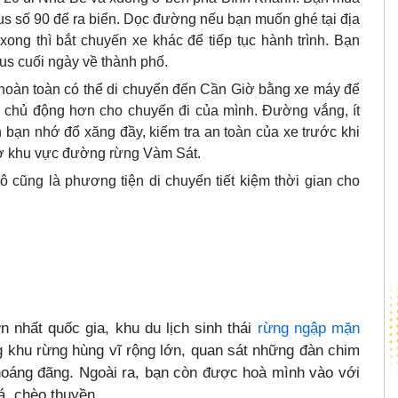
 bus số 90 để ra biển. Dọc đường nếu bạn muốn ghé tại địa
xong thì bắt chuyến xe khác để tiếp tục hành trình. Bạn
bus cuối ngày về thành phố.
hoàn toàn có thể di chuyển đến Cần Giờ bằng xe máy để
và chủ động hơn cho chuyến đi của mình. Đường vắng, ít
bạn nhớ đổ xăng đầy, kiểm tra an toàn của xe trước khi
n ở khu vực đường rừng Vàm Sát.
 cũng là phương tiện di chuyển tiết kiệm thời gian cho
 nhất quốc gia, khu du lịch sinh thái
rừng ngập mặn
ng khu rừng hùng vĩ rộng lớn, quan sát những đàn chim
thoáng đãng. Ngoài ra, bạn còn được hoà mình vào với
cá, chèo thuyền,…