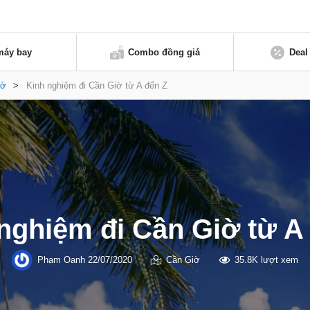
máy bay
Combo đồng giá
Deal
iờ
>
Kinh nghiệm đi Cần Giờ từ A đến Z
nghiệm đi Cần Giờ từ A
Phạm Oanh
22/07/2020
Cần Giờ
35.8K lượt xem