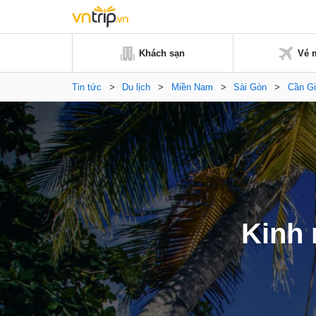
Khách sạn
Vé 
Tin tức
>
Du lịch
>
Miền Nam
>
Sài Gòn
>
Cần G
Kinh 