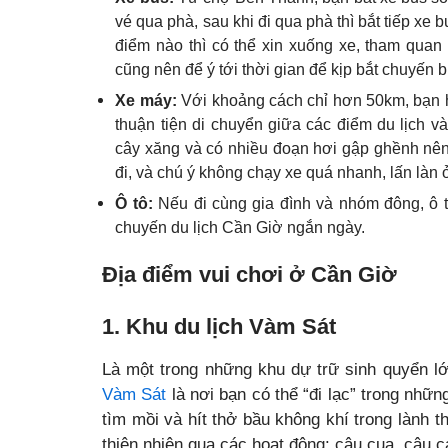
vé qua phà, sau khi đi qua phà thì bắt tiếp xe
điểm nào thì có thể xin xuống xe, tham quan 
cũng nên để ý tới thời gian để kịp bắt chuyến 
Xe máy:
Với khoảng cách chỉ hơn 50km, bạn 
thuận tiện di chuyển giữa các điểm du lịch 
cây xăng và có nhiều đoạn hơi gập ghềnh nên 
đi, và chú ý không chạy xe quá nhanh, lấn là
Ô tô:
Nếu đi cùng gia đình và nhóm đông, ô tô
chuyến du lịch Cần Giờ ngắn ngày.
Địa điểm vui chơi ở Cần Giờ
1. Khu du lịch Vàm Sát
Là một trong những khu dự trữ sinh quyển lớn
Vàm Sát
là nơi bạn có thể “đi lạc” trong nhữ
tìm mồi và hít thở bầu không khí trong lành 
thiên nhiên qua các hoạt động: câu cua, câu 