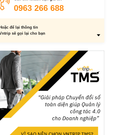
Ở Cần Giờ qua đêm tại đâu ?
0963 266 688
Món ngon ở Cần Giờ
1. Cua cúm
Hoặc để lại thông tin
2. Tôm tít cháy tỏi
Vntrip sẽ gọi lại cho bạn
3. Cơm vắt khô cá dứa
4. Nghêu
5. Gỏi cá thòi lòi trộn lá lìm kìm
6. Cơm cháy chà bông
7. Bánh khọt
8. Dừa nước
9. Xoài cát