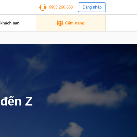
0963 266 688
Đăng nhập
 khách sạn
Cẩm nang
 đến Z