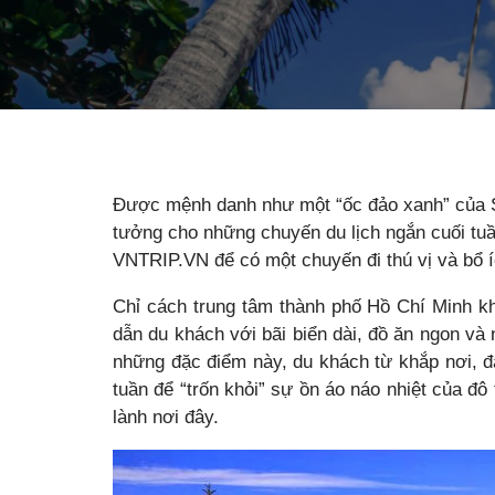
Được mệnh danh như một “ốc đảo xanh” của Sài
tưởng cho những chuyến du lịch ngắn cuối tuầ
VNTRIP.VN để có một chuyến đi thú vị và bổ í
Chỉ cách trung tâm thành phố Hồ Chí Minh kh
dẫn du khách với bãi biển dài, đồ ăn ngon v
những đặc điểm này, du khách từ khắp nơi, đặ
tuần để “trốn khỏi” sự ồn áo náo nhiệt của đô
lành nơi đây.