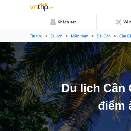
Khách sạn
Vé 
Tin tức
>
Du lịch
>
Miền Nam
>
Sài Gòn
>
Cần G
Du lịch Cần
điểm 