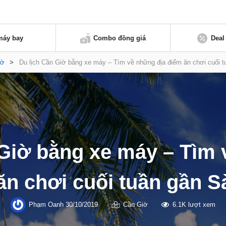
máy bay
Combo đồng giá
Deal
iờ
>
Du lịch Cần Giờ bằng xe máy – Tìm về những địa điểm ăn chơi cuối 
 Giờ bằng xe máy – Tìm 
ăn chơi cuối tuần gần S
Phạm Oanh
30/10/2019
Cần Giờ
6.1K lượt xem