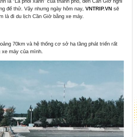
h là “Lá phổi xanh” của thành phố, đến Cần Giờ nghỉ
đáng để thử. Vậy nhưng ngày hôm nay,
VNTRIP.VN
sẽ
m là đi du lịch Cần Giờ bằng xe máy.
ảng 70km và hệ thống cơ sở hạ tầng phát triển rất
g xe máy của mình.