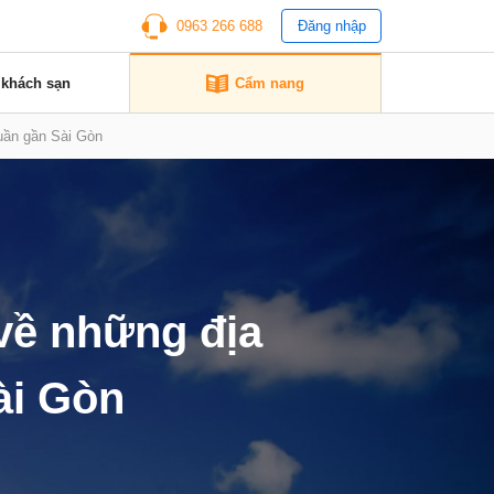
0963 266 688
Đăng nhập
 khách sạn
Cẩm nang
tuần gần Sài Gòn
về những địa
ài Gòn