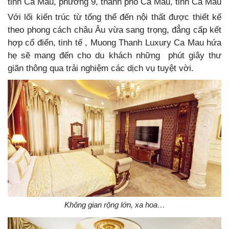
tỉnh Cà Mau, phường 9, thành phố Cà Mau, tỉnh Cà Mau
Với lối kiến trúc từ tổng thể đến nội thất được thiết kế
theo phong cách châu Âu vừa sang trọng, đẳng cấp kết
hợp cổ điển, tinh tế , Muong Thanh Luxury Ca Mau hứa
hẹ sẽ mang đến cho du khách những phút giây thư
giãn thông qua trải nghiệm các dịch vụ tuyệt vời.
Không gian rộng lớn, xa hoa…