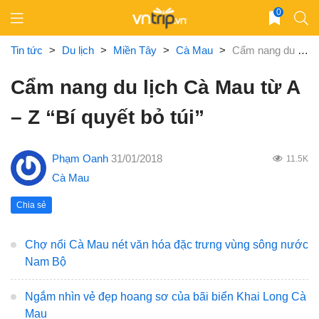
Skip
0
to
content
Tin tức
>
Du lịch
>
Miền Tây
>
Cà Mau
>
Cẩm nang du lịch Cà Mau từ A – Z “Bí quyết bỏ túi”
Cẩm nang du lịch Cà Mau từ A
– Z “Bí quyết bỏ túi”
Phạm Oanh
31/01/2018
11.5K
Cà Mau
Chia sẻ
Chợ nổi Cà Mau nét văn hóa đặc trưng vùng sông nước
Nam Bộ
Ngắm nhìn vẻ đẹp hoang sơ của bãi biển Khai Long Cà
Mau