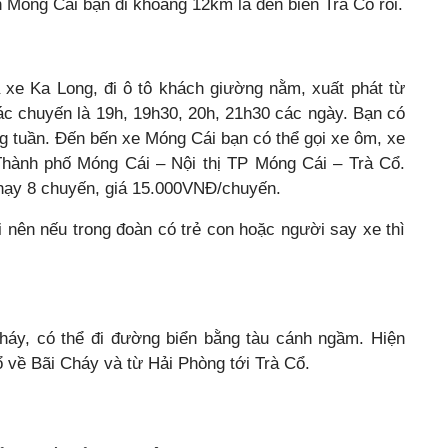
 Móng Cái bạn đi khoảng 12km là đến biển Trà Cổ rồi.
 xe Ka Long, đi ô tô khách giường nằm, xuất phát từ
ác chuyến là 19h, 19h30, 20h, 21h30 các ngày. Bạn có
ng tuần. Đến bến xe Móng Cái bạn có thể gọi xe ôm, xe
Thành phố Móng Cái – Nội thị TP Móng Cái – Trà Cổ.
hạy 8 chuyến, giá 15.000VNĐ/chuyến.
i nên nếu trong đoàn có trẻ con hoặc người say xe thì
háy, có thể đi đường biển bằng tàu cánh ngầm. Hiện
 về Bãi Cháy và từ Hải Phòng tới Trà Cổ.