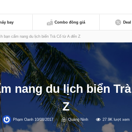
máy bay
Combo đồng giá
Deal
h bạn cẩm nang du lịch biển Trà Cổ từ A đến Z
m nang du lịch biển Trà
Z
Phạm Oanh
10/08/2017
Quảng Ninh
27.9K lượt xem