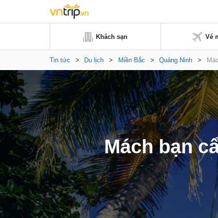
Khách sạn
Vé 
Tin tức
>
Du lịch
>
Miền Bắc
>
Quảng Ninh
>
Mác
Mách bạn cẩ