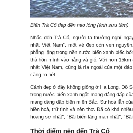
Biển Trà Cổ đẹp đến nao lòng (ảnh sưu tầm)
Nhắc đến Trà Cổ, người ta thường nghĩ ngay
nhất Việt Nam”, một vẻ đẹp còn vẹn nguyên, 
phẳng lặng trong nền nước biển xanh biếc bố
thả hồn mình vào nắng và gió. Với hơn 15km đ
nhất Việt Nam, cũng là rìa ngoài của một đảo 
càng rõ nét.
Cảnh đẹp ở đây không giống ở Hạ Long, Đồ Sơ
trong nước biển xanh ngắt mang dáng dấp của
mang dáng dấp biển miền Bắc. Sự hoà lẫn của
hiền hoà, trữ tình và nên thơ. Đã có khá nhiề
hoang sơ nhất”, “Bãi biển lãng mạn nhất”, “Bã
Thời điểm nên đến Trà Cổ