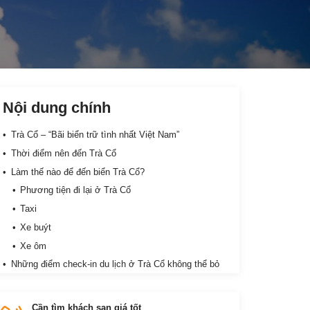
Nội dung chính
Trà Cổ – “Bãi biển trữ tình nhất Việt Nam”
Thời điểm nên đến Trà Cổ
Làm thế nào để đến biển Trà Cổ?
Phương tiện đi lại ở Trà Cổ
Taxi
Xe buýt
Xe ôm
Những điểm check-in du lịch ở Trà Cổ không thể bỏ
qua
Biển Trà Cổ
Cần tìm khách sạn giá tốt