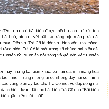
 đến là nơi có bãi biển được mệnh danh là “trữ tình
hài hoà, bình dị với bãi cát trắng mịn màng trải dài
n mùa. Đến với Trà Cổ là đến với bình yên, thơ mộng,
ường biển, Trà Cổ là một trong số những bài biển dài
tự nhiên bồi tự nhiên bởi sóng và gió nên vẻ tự nhiên
n hay những bãi biển khác, bởi làn cát mịn màng hoà
 biển miền Trung nhưng lại có những dãy núi soi mình
 các vùng biển ấy tạo cho Trà Cổ một vẻ đẹp sông núi
u danh hiệu được đặt cho bãi biển Trà Cổ như “Bãi biển
i biển gần biên giới nhất”…