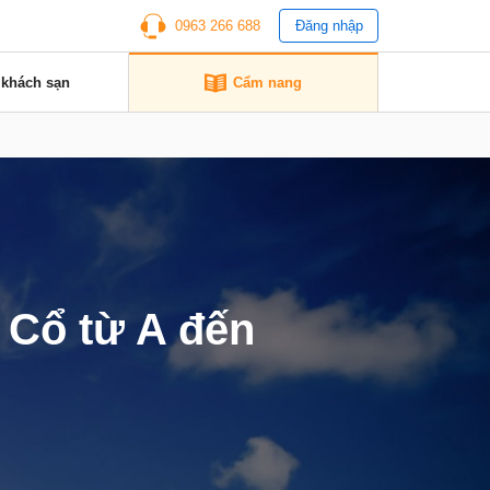
0963 266 688
Đăng nhập
 khách sạn
Cẩm nang
 Cổ từ A đến