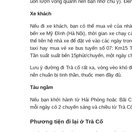
uốn lượn vòng quanh nên bạn nhớ chú ý). Đến
Xe khách
Nếu đi xe khách, bạn có thể mua vé của nhà
bến xe Mỹ Đình (Hà Nội), thời gian xe chạy c
thể liên hệ nhà xe để đặt vé vào các ngày tro
taxi hay mua vé xe bus tuyến số 07: Km15 
Tần suất suất bến 15phút/chuyến, một ngày c
Lưu ý đường đi Trà cổ rất xa, vòng vèo khó đ
nên chuẩn bị tinh thần, thuốc men đầy đủ.
Tàu ngầm
Nếu bạn khởi hành từ Hải Phòng hoặc Bãi C
mỗi ngày có 2 chuyến sáng và chiều từ Trà Cổ
Phương tiện đi lại ở Trà Cổ