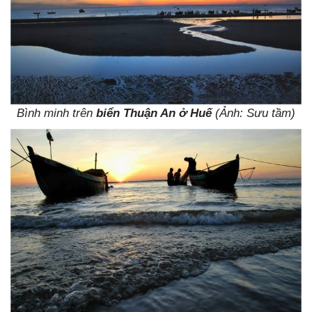
Bình minh trên
biển Thuận An ở Huế
(Ảnh: Sưu tầm)