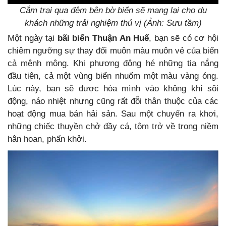
Cắm trại qua đêm bên bờ biển sẽ mang lại cho du
khách những trải nghiệm thú vị (Ảnh: Sưu tầm)
Một ngày tại
bãi biển Thuận An Huế
, bạn sẽ có cơ hội
chiêm ngưỡng sự thay đổi muôn màu muôn vẻ của biển
cả mênh mông. Khi phương đông hé những tia nắng
đầu tiên, cả một vùng biển nhuốm một màu vàng óng.
Lúc này, bạn sẽ được hòa mình vào không khí sôi
động, náo nhiệt nhưng cũng rất đỗi thân thuộc của các
hoạt động mua bán hải sản. Sau một chuyến ra khơi,
những chiếc thuyền chở đầy cá, tôm trở về trong niềm
hân hoan, phấn khởi.