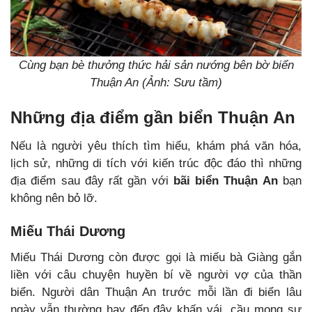
Cùng bạn bè thưởng thức hải sản nướng bên bờ biển
Thuận An (Ảnh: Sưu tầm)
Những địa điểm gần biển Thuận An
Nếu là người yêu thích tìm hiểu, khám phá văn hóa,
lịch sử, những di tích với kiến trúc độc đáo thì những
địa điểm sau đây rất gần với
bãi biển Thuận An
bạn
không nên bỏ lỡ.
Miếu Thái Dương
Miếu Thái Dương còn được gọi là miếu bà Giàng gắn
liền với câu chuyện huyền bí về người vợ của thần
biển. Người dân Thuận An trước mỗi lần đi biển lâu
ngày vẫn thường hay đến đây khấn vái, cầu mong sự