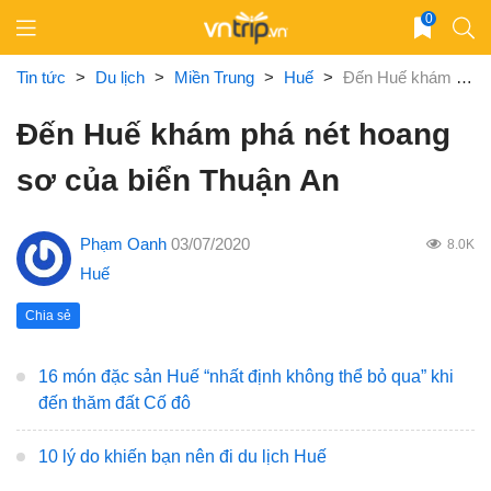
Skip
0
to
content
Tin tức
>
Du lịch
>
Miền Trung
>
Huế
>
Đến Huế khám phá nét hoang sơ của biển Thuận An
Đến Huế khám phá nét hoang
sơ của biển Thuận An
Phạm Oanh
03/07/2020
8.0K
Huế
Chia sẻ
16 món đặc sản Huế “nhất định không thể bỏ qua” khi
đến thăm đất Cố đô
10 lý do khiến bạn nên đi du lịch Huế