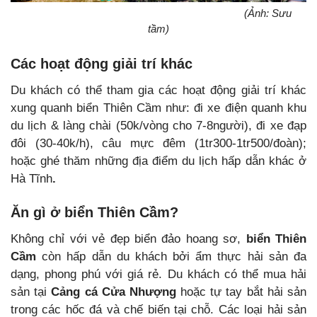
(Ảnh: Sưu
tầm)
Các hoạt động giải trí khác
Du khách có thể tham gia các hoạt động giải trí khác
xung quanh biển Thiên Cầm như: đi xe điện quanh khu
du lịch & làng chài (50k/vòng cho 7-8người), đi xe đạp
đôi (30-40k/h), câu mực đêm (1tr300-1tr500/đoàn);
hoặc
ghé thăm
những địa điểm du lịch hấp dẫn khác ở
Hà Tĩnh
.
Ăn gì ở biển Thiên Cầm?
Không chỉ với vẻ đẹp biển đảo hoang sơ,
biển Thiên
Cầm
còn hấp dẫn du khách bởi ẩm thực hải sản đa
dạng, phong phú với giá rẻ. Du khách có thể mua hải
sản tại
Cảng cá Cửa Nhượng
hoặc tự tay bắt hải sản
trong các hốc đá và chế biến tại chỗ. Các loại hải sản