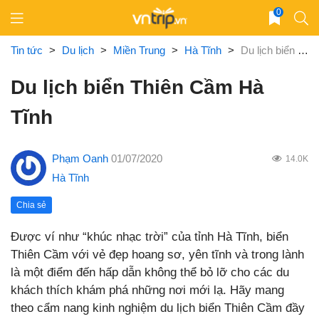
Skip
0
to
content
Tin tức
>
Du lịch
>
Miền Trung
>
Hà Tĩnh
>
Du lịch biển Thiên Cầm Hà Tĩnh
Du lịch biển Thiên Cầm Hà
Tĩnh
Phạm Oanh
01/07/2020
14.0K
Hà Tĩnh
Chia sẻ
Được ví như “khúc nhạc trời” của tỉnh Hà Tĩnh, biển
Thiên Cầm với vẻ đẹp hoang sơ, yên tĩnh và trong lành
là một điểm đến hấp dẫn không thể bỏ lỡ cho các du
khách thích khám phá những nơi mới lạ. Hãy mang
theo cẩm nang kinh nghiệm du lịch biển Thiên Cầm đầy