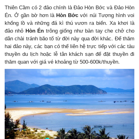
Thiên Cầm có 2 đảo chính là Đảo Hòn Bớc và Đảo Hòn
Én
. Ở gần bờ hơn là
Hòn Bớc
với núi Tượng hình voi
khổng lồ và những đá kì thú vươn ra biển.
Xa khơi là
đảo nhỏ
Hòn Én
trông giống như bàn tay che chở cho
dân chài tránh bão tố từ đời này qua đời khác. Để thăm
hai đảo này,
các bạn có thể liên hệ trực tiếp với các tàu
thuyền du lịch hoặc lễ tân khách sạn để đặt thuyền đi
thăm quan với giá vé khoảng từ 500-600k/thuyền.