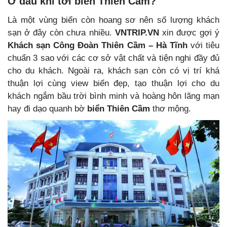
Ở đâu khi tới biển Thiên Cầm?
Là một vùng biển còn hoang sơ nên số lượng khách
sạn ở đây còn chưa nhiều.
VNTRIP.VN
xin được gợi ý
Khách sạn Công Đoàn Thiên Cầm – Hà Tĩnh
với tiêu
chuẩn 3 sao với các cơ sở vật chất và tiện nghi đầy đủ
cho du khách. Ngoài ra, khách sạn còn có vị trí khá
thuận lợi cùng view biển đẹp, tạo thuận lợi cho du
khách ngắm bầu trời bình minh và hoàng hôn lãng mạn
hay đi dạo quanh bờ
biển Thiên Cầm
thơ mộng.