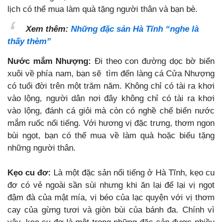
lịch có thể mua làm quà tặng người thân và bạn bè.
Xem thêm:
Những đặc sản Hà Tĩnh “nghe là
thấy thèm”
Nước mắm Nhượng:
Đi theo con đường dọc bờ biển
xuôi về phía nam, bạn sẽ tìm đến làng cá Cửa Nhượng
có tuổi đời trên một trăm năm. Không chỉ có tài ra khơi
vào lộng, người dân nơi đây không chỉ có tài ra khơi
vào lộng, đánh cá giỏi mà còn có nghề chế biến nước
mắm ruốc nổi tiếng. Với hương vị đ
ặc trưng, thơm ngon
bùi ngọt, bạn có thể mua về làm quà hoặc biếu tặng
những người thân.
Kẹo cu đơ:
Là một đặc sản nổi tiếng ở Hà Tĩnh, kẹo cu
đơ có vẻ ngoài sần sùi nhưng khi ăn lại để lại vị ngọt
đậm đà của mật mía, vị béo của lạc quyện với vị thơm
cay của gừng tươi và giòn bùi của bánh đa. Chính vì