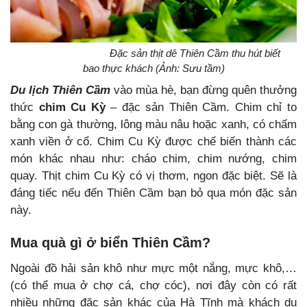
Đặc sản thịt dê Thiên Cầm thu hút biết
bao thực khách (Ảnh: Sưu tầm)
Du lịch Thiên Cầm
vào mùa hè, bạn
đừng quên thưởng
thức
chim Cu Kỳ
– đặc sản Thiên Cầm. Chim
chỉ to
bằng con gà thường, lông màu nâu hoặc xanh, có chấm
xanh viền ở cổ. Chim Cu Kỳ được chế biến thành các
món khác nhau như: cháo chim, chim nướng, chim
quay. Thịt chim Cu Kỳ có vị thơm, ngon đặc biệt. Sẽ là
đáng tiếc nếu đến Thiên Cầm bạn bỏ qua món đặc sản
này.
Mua quà gì ở biển Thiên Cầm?
Ngoài đồ hải sản khô như mực một nắng, mực khô,…
(có thể mua ở chợ cá, chợ cóc), nơi đây còn có rất
nhiều những đặc sản khác của Hà Tĩnh mà
khách du