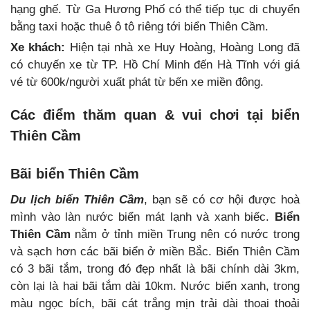
hạng ghế. Từ Ga Hương Phố có thể tiếp tục di chuyển
bằng taxi hoặc thuê ô tô riêng tới biển Thiên Cầm.
Xe khách:
Hiện tại nhà xe Huy Hoàng, Hoàng Long đã
có chuyến xe từ TP. Hồ Chí Minh đến Hà Tĩnh với giá
vé từ 600k/người xuất phát từ bến xe miền đông.
Các điểm thăm quan & vui chơi tại biển
Thiên Cầm
Bãi biển Thiên Cầm
Du lịch biển Thiên Cầm
, bạn sẽ có cơ hội được hoà
mình vào làn nước biển mát lạnh và xanh biếc.
Biển
Thiên Cầm
nằm ở tỉnh miền Trung nên có nước trong
và sạch hơn các bãi biển ở miền Bắc. Biển Thiên Cầm
có 3 bãi tắm, trong đó đẹp nhất là bãi chính dài 3km,
còn lại là hai bãi tắm dài 10km. Nước biển xanh, trong
màu ngọc bích, bãi cát trắng mịn trải dài thoai thoải