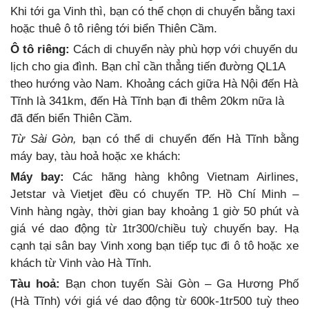
Khi tới ga Vinh thì, bạn có thể chọn di chuyển bằng taxi
hoặc thuê ô tô riêng tới biển Thiên Cầm.
Ô tô riêng:
Cách di chuyển này phù hợp với chuyến du
lịch cho gia đình. Bạn chỉ cần thẳng tiến đường QL1A
theo hướng vào Nam. Khoảng cách giữa Hà Nội đến Hà
Tĩnh là 341km, đến Hà Tĩnh bạn đi thêm 20km nữa là
đã đến biển Thiên Cầm.
Từ Sài Gòn,
bạn có thể di chuyển đến Hà Tĩnh bằng
máy bay, tàu hoả hoặc xe khách:
Máy bay:
Các hãng hàng không Vietnam Airlines,
Jetstar và Vietjet đều có chuyến TP. Hồ Chí Minh –
Vinh hàng ngày, thời gian bay khoảng 1 giờ 50 phút và
giá vé dao động từ 1tr300/chiều tuỳ chuyến bay. Hạ
cạnh tại sân bay Vinh xong bạn tiếp tục đi ô tô hoặc xe
khách từ Vinh vào Hà Tĩnh.
Tàu hoả:
Bạn chon tuyến Sài Gòn – Ga Hương Phố
(Hà Tĩnh) với giá vé dao động từ 600k-1tr500 tuỳ theo