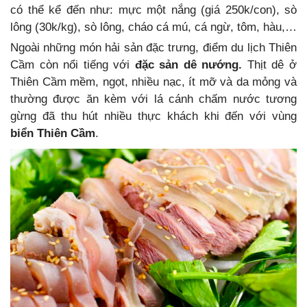
có thể kể đến như: mực một nắng (giá 250k/con), sò
lông (30k/kg), sò lông, cháo cá mú, cá ngừ, tôm, hàu,…
Ngoài những món hải sản đặc trưng, điểm du lịch Thiên
Cầm còn nổi tiếng với
đặc sản dê nướng.
Thịt dê ở
Thiên Cầm mềm, ngọt, nhiều nạc, ít mỡ và da mỏng và
thường được ăn kèm với lá cánh chấm nước tương
gừng đã thu hút nhiều thực khách khi đến với vùng
biển Thiên Cầm
.