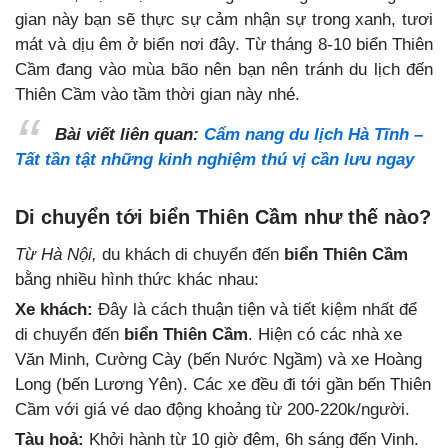
gian này bạn sẽ thực sự cảm nhận sự trong xanh, tươi
mát và dịu êm ở biển nơi đây. Từ tháng 8-10 biển Thiên
Cầm đang vào mùa bão nên bạn nên tránh du lịch đến
Thiên Cầm vào tầm thời gian này nhé.
Bài viết liên quan:
Cẩm nang du lịch Hà Tĩnh –
Tất tần tật những kinh nghiệm thú vị cần lưu ngay
Di chuyển tới biển Thiên Cầm như thế nào?
Từ Hà Nội,
du khách di chuyển đến
biển Thiên Cầm
bằng nhiều hình thức khác nhau:
Xe khách:
Đây là cách thuận tiện và tiết kiệm nhất để
di chuyển đến
biển Thiên Cầm
. Hiện có các nhà xe
Văn Minh, Cường Cày (bến Nước Ngầm) và xe Hoàng
Long (bến Lương Yên). Các xe đều đi tới gần bến Thiên
Cầm với giá vé dao động khoảng từ 200-220k/người.
Tàu hoả:
Khởi hành từ 10 giờ đêm, 6h sáng đến Vinh.