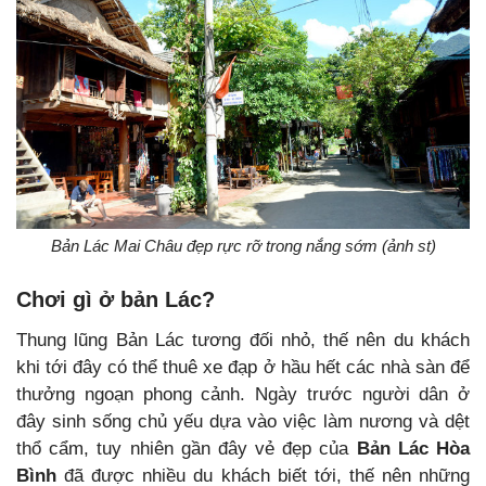
Bản Lác Mai Châu đẹp rực rỡ trong nắng sớm (ảnh st)
Chơi gì ở bản Lác?
Thung lũng Bản Lác tương đối nhỏ, thế nên du khách
khi tới đây có thể thuê xe đạp ở hầu hết các nhà sàn để
thưởng ngoạn phong cảnh. Ngày trước người dân ở
đây sinh sống chủ yếu dựa vào việc làm nương và dệt
thổ cẩm, tuy nhiên gần đây vẻ đẹp của
Bản Lác Hòa
Bình
đã được nhiều du khách biết tới, thế nên những