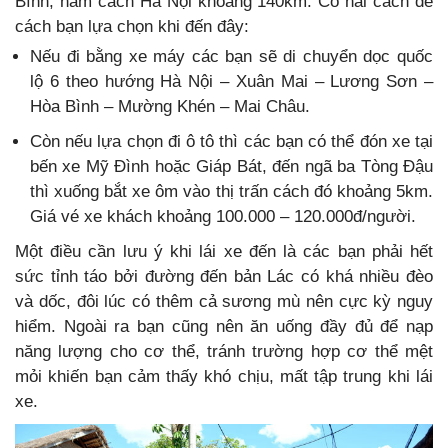
Bình, nằm cách Hà Nội khoảng 140km. Có hai cách để
cách bạn lựa chọn khi đến đây:
Nếu đi bằng xe máy các bạn sẽ di chuyển dọc quốc
lộ 6 theo hướng Hà Nội – Xuân Mai – Lương Sơn –
Hòa Bình – Mường Khén – Mai Châu.
Còn nếu lựa chọn đi ô tô thì các bạn có thể đón xe tại
bến xe Mỹ Đình hoặc Giáp Bát, đến ngã ba Tòng Đậu
thì xuống bắt xe ôm vào thị trấn cách đó khoảng 5km.
Giá vé xe khách khoảng 100.000 – 120.000đ/người.
Một điều cần lưu ý khi lái xe đến là các bạn phải hết
sức tỉnh táo bởi đường đến bản Lác có khá nhiều đèo
và dốc, đôi lúc có thêm cả sương mù nên cực kỳ nguy
hiểm. Ngoài ra bạn cũng nên ăn uống đầy đủ để nạp
năng lượng cho cơ thể, tránh trường hợp cơ thể mệt
mỏi khiến bạn cảm thấy khó chịu, mất tập trung khi lái
xe.