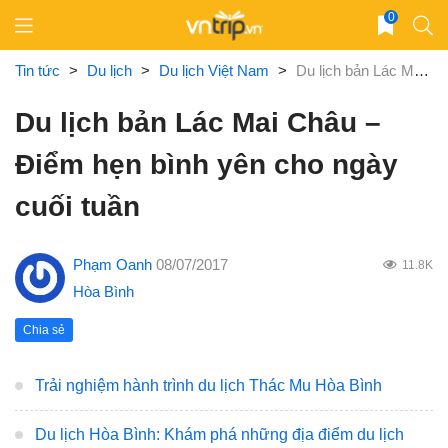
Skip
0
to
content
Tin tức
>
Du lịch
>
Du lịch Việt Nam
>
Du lịch bản Lác Mai Châu – Điểm hẹn bình yên cho ngày cuối tuần
Du lịch bản Lác Mai Châu –
Điểm hẹn bình yên cho ngày
cuối tuần
Phạm Oanh
08/07/2017
11.8K
Hòa Bình
Chia sẻ
Trải nghiệm hành trình du lịch Thác Mu Hòa Bình
Du lịch Hòa Bình: Khám phá những địa điểm du lịch