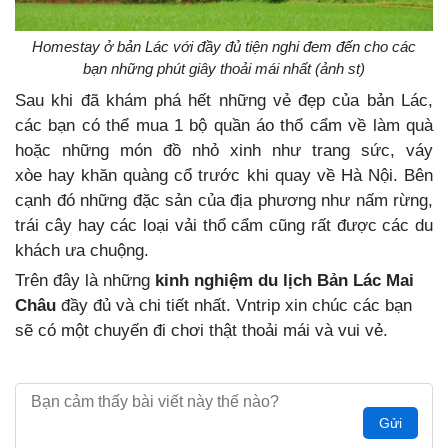
Homestay ở bản Lác với đầy đủ tiện nghi đem đến cho các
bạn những phút giây thoải mái nhất (ảnh st)
Sau khi đã khám phá hết những vẻ đẹp của bản Lác,
các bạn có thể mua 1 bộ quần áo thổ cẩm về làm quà
hoặc những món đồ nhỏ xinh như trang sức, váy
xòe hay khăn quàng cổ trước khi quay về Hà Nội. Bên
cạnh đó những đặc sản của địa phương như nấm rừng,
trái cây hay các loại vải thổ cẩm cũng rất được các du
khách ưa chuộng.
Trên đây là những
kinh nghiệm du lịch Bản Lác Mai
Châu
đầy đủ và chi tiết nhất. Vntrip xin chúc các bạn
sẽ có một chuyến đi chơi thật thoải mái và vui vẻ.
Gửi