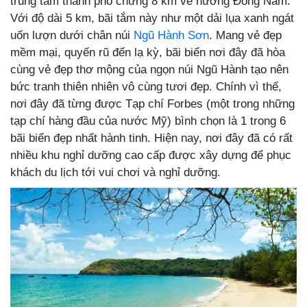
trung tâm thành phố chừng 8 km về hướng Đông Nam.
Với độ dài 5 km, bãi tắm này như một dải lụa xanh ngát
uốn lượn dưới chân núi
Ngũ Hành Sơn
. Mang vẻ đẹp
mềm mại, quyến rũ đến lạ kỳ, bãi biển nơi đây đã hòa
cùng vẻ đẹp thơ mộng của ngọn núi Ngũ Hành tạo nên
bức tranh thiên nhiên vô cùng tươi đẹp. Chính vì thế,
nơi đây đã từng được Tạp chí Forbes (một trong những
tạp chí hàng đầu của nước Mỹ) bình chọn là 1 trong 6
bãi biển đẹp nhất hành tinh. Hiện nay, nơi đây đã có rất
nhiều khu nghỉ dưỡng cao cấp được xây dựng để phục
khách du lịch tới vui chơi và nghỉ dưỡng.