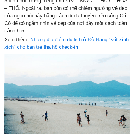
5 đỉnh núi tượng trưng cho KIM – MỘC – THỦY – HỎA
– THỔ. Ngoài ra, bạn còn có thể chiêm ngưỡng vẻ đẹp
của ngọn núi này bằng cách đi du thuyền trên sông Cổ
Cò để có ngắm nhìn vẻ đẹp của nơi đây một cách toàn
cảnh hơn.
Xem thêm:
Những địa điểm du lịch ở Đà Nẵng “sốt xình
xịch” cho bạn trẻ tha hồ check-in