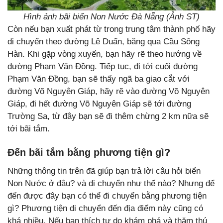
Hình ảnh bãi biển Non Nước Đà Nẵng (Ảnh ST)
Còn nếu bạn xuất phát từ trong trung tâm thành phố hãy
di chuyển theo đường Lê Duẩn, băng qua Cầu Sông
Hàn. Khi gặp vòng xuyến, bạn hãy rẽ theo hướng về
đường Phạm Văn Đồng. Tiếp tục, đi tới cuối đường
Phạm Văn Đồng, bạn sẽ thấy ngã ba giao cắt với
đường Võ Nguyên Giáp, hãy rẽ vào đường Võ Nguyên
Giáp, đi hết đường Võ Nguyên Giáp sẽ tới đường
Trường Sa, từ đây bạn sẽ đi thêm chừng 2 km nữa sẽ
tới bãi tắm.
Đến bãi tắm bằng phương tiện gì?
Những thông tin trên đã giúp bạn trả lời câu hỏi biển
Non Nước ở đâu? và di chuyển như thế nào? Nhưng để
đến được đây bạn có thể đi chuyển bằng phương tiện
gì? Phương tiện di chuyển đến địa điểm này cũng có
khá nhiều. Nếu bạn thích tự do khám phá và thăm thú