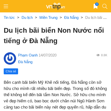
Skip
0
to
content
Tin tức
>
Du lịch
>
Miền Trung
>
Đà Nẵng
>
Du lịch bãi biển Non Nước nổi tiếng ở Đà Nẵng
Du lịch bãi biển Non Nước nổi
tiếng ở Đà Nẵng
Phạm Oanh
14/07/2020
8.8K
Đà Nẵng
Chia sẻ
Bên cạnh bãi biển Mỹ Khê nổi tiếng, Đà Nẵng còn sở
hữu cho mình rất nhiều bãi biển đẹp. Trong số đó không
thể không kể đến bãi tắm Non Nước. Sở hữu cho mình
vẻ đẹp hiếm có, bao bọc dưới chân núi Ngũ Hành Sơn
càng tạo cho bãi biển này nét đẹp quyến rũ, hấp dẫn du