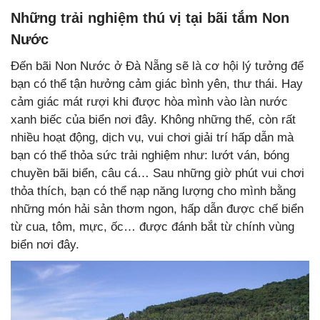
Những trải nghiệm thú vị tại bãi tắm Non
Nước
Đến bãi Non Nước ở Đà Nẵng sẽ là cơ hội lý tưởng để
bạn có thể tận hưởng cảm giác bình yên, thư thái. Hay
cảm giác mát rượi khi được hòa mình vào làn nước
xanh biếc của biển nơi đây. Không những thế, còn rất
nhiều hoạt động, dịch vụ, vui chơi giải trí hấp dẫn mà
bạn có thể thỏa sức trải nghiệm như: lướt ván, bóng
chuyền bãi biển, câu cá… Sau những giờ phút vui chơi
thỏa thích, bạn có thể nạp năng lượng cho mình bằng
những món hải sản thơm ngon, hấp dẫn được chế biển
từ cua, tôm, mực, ốc… được đánh bắt từ chính vùng
biển nơi đây.